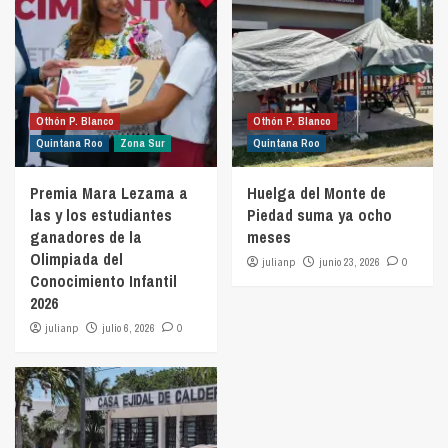
Othón P. Blanco
Othón P. Blanco
Quintana Roo
Zona Sur
Quintana Roo
Premia Mara Lezama a
Huelga del Monte de
las y los estudiantes
Piedad suma ya ocho
ganadores de la
meses
Olimpiada del
julianp
junio 23, 2026
0
Conocimiento Infantil
2026
julianp
julio 6, 2026
0