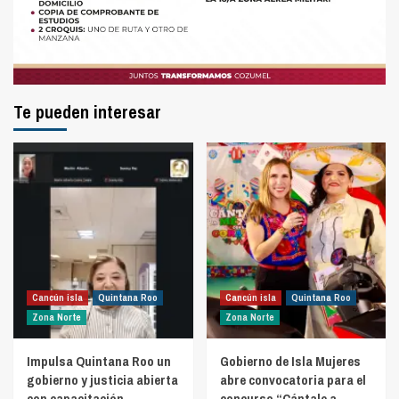
Te pueden interesar
Cancún isla
Quintana Roo
Cancún isla
Quintana Roo
Zona Norte
Zona Norte
Impulsa Quintana Roo un
Gobierno de Isla Mujeres
gobierno y justicia abierta
abre convocatoria para el
con capacitación
concurso “Cántale a