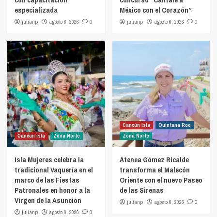
especializada
México con el Corazón”
julianp
agosto 6, 2026
0
julianp
agosto 6, 2026
0
Cancún isla
Quintana Roo
Cancún isla
Zona Norte
Zona Norte
Isla Mujeres celebra la
Atenea Gómez Ricalde
tradicional Vaquería en el
transforma el Malecón
marco de las Fiestas
Oriente con el nuevo Paseo
Patronales en honor a la
de las Sirenas
Virgen de la Asunción
julianp
agosto 6, 2026
0
julianp
agosto 6, 2026
0