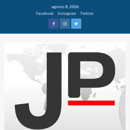
Saltar
agosto 8, 2026
al
Facebook
Instagram
Twitter
contenido
Facebook
Instagram
Twitter