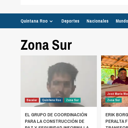
Quintana Roo
Deportes
Nacionales
Mund
Zona Sur
José María Mo
Bacalar
Quintana Roo
Zona Sur
Zona Sur
EL GRUPO DE COORDINACIÓN
ERIK BORG
PARA LA CONSTRUCCIÓN DE
PERALTA 
PAZ Y SEGURIDAD INFORMA LA
TRANSFOR