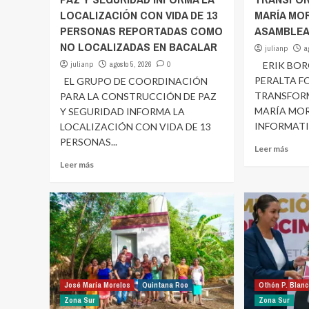
LOCALIZACIÓN CON VIDA DE 13
MARÍA MO
PERSONAS REPORTADAS COMO
ASAMBLEA
NO LOCALIZADAS EN BACALAR
julianp
a
julianp
agosto 5, 2026
0
ERIK BORG
PERALTA F
EL GRUPO DE COORDINACIÓN
TRANSFOR
PARA LA CONSTRUCCIÓN DE PAZ
MARÍA MO
Y SEGURIDAD INFORMA LA
INFORMATIV
LOCALIZACIÓN CON VIDA DE 13
PERSONAS...
Leer más
Leer más
José María Morelos
Quintana Roo
Othón P. Blan
Zona Sur
Zona Sur