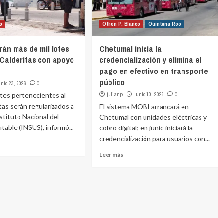
co
Othón P. Blanco
Quintana Roo
rán más de mil lotes
Chetumal inicia la
o Calderitas con apoyo
credencialización y elimina el
pago en efectivo en transporte
público
unio 23, 2026
0
otes pertenecientes al
julianp
junio 10, 2026
0
itas serán regularizados a
El sistema MOBI arrancará en
nstituto Nacional del
Chetumal con unidades eléctricas y
table (INSUS), informó...
cobro digital; en junio iniciará la
credencialización para usuarios con...
Leer más