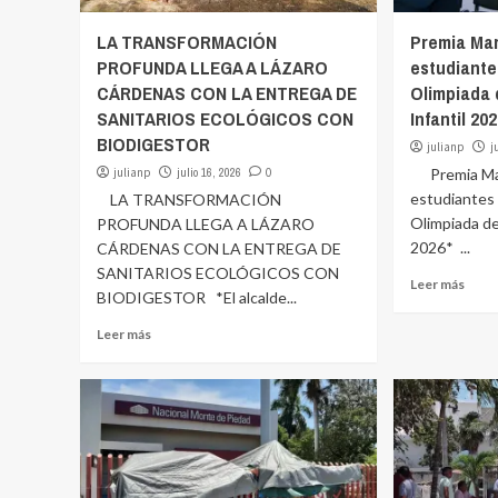
LA TRANSFORMACIÓN
Premia Mar
PROFUNDA LLEGA A LÁZARO
estudiante
CÁRDENAS CON LA ENTREGA DE
Olimpiada 
SANITARIOS ECOLÓGICOS CON
Infantil 20
BIODIGESTOR
julianp
j
julianp
julio 16, 2026
0
Premia Mara
estudiantes
LA TRANSFORMACIÓN
Olimpiada de
PROFUNDA LLEGA A LÁZARO
2026* ...
CÁRDENAS CON LA ENTREGA DE
SANITARIOS ECOLÓGICOS CON
Leer más
BIODIGESTOR *El alcalde...
Leer más