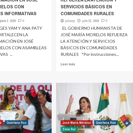
RELOS CON
SERVICIOS BÁSICOS EN
S INFORMATIVAS
COMUNIDADES RURALES
gosto 2, 2026
0
julianp
julio 22, 2026
0
ES YAM Y ANA PATY
EL GOBIERNO HUMANISTA DE
ORTALECEN LA
JOSÉ MARÍA MORELOS REFUERZA
MACIÓN EN JOSÉ
LA ATENCIÓN Y SERVICIOS
RELOS CON ASAMBLEAS
BÁSICOS EN COMUNIDADES
AS ...
RURALES *Por instrucciones...
Leer más
co
Quintana Roo
José María Morelos
Quintana Roo
Zona Sur