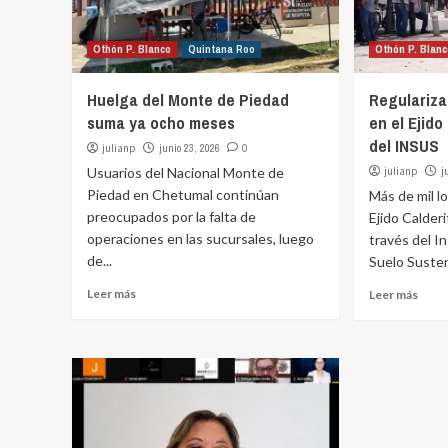
Othón P. Blanco
Quintana Roo
Othón P. Blan
Huelga del Monte de Piedad
Regulariza
suma ya ocho meses
en el Ejid
del INSUS
julianp
junio 23, 2026
0
Usuarios del Nacional Monte de
julianp
j
Piedad en Chetumal continúan
Más de mil l
preocupados por la falta de
Ejido Calder
operaciones en las sucursales, luego
través del I
de...
Suelo Susten
Leer más
Leer más