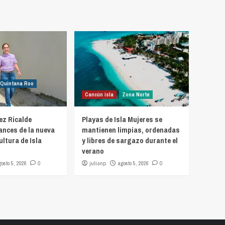
Quintana Roo
Cancún isla
Zona Norte
z Ricalde
Playas de Isla Mujeres se
ances de la nueva
mantienen limpias, ordenadas
ultura de Isla
y libres de sargazo durante el
verano
gosto 5, 2026
0
julianp
agosto 5, 2026
0