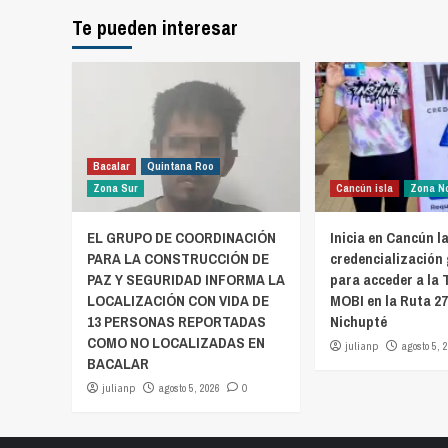
entrad
Te pueden interesar
Bacalar
Quintana Roo
Zona Sur
Cancún isla
Zona N
EL GRUPO DE COORDINACIÓN
Inicia en Cancún l
PARA LA CONSTRUCCIÓN DE
credencialización
PAZ Y SEGURIDAD INFORMA LA
para acceder a la 
LOCALIZACIÓN CON VIDA DE
MOBI en la Ruta 2
13 PERSONAS REPORTADAS
Nichupté
COMO NO LOCALIZADAS EN
julianp
agosto 5, 
BACALAR
julianp
agosto 5, 2026
0