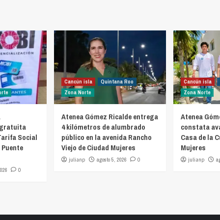
as
Cancún isla
Quintana Roo
Cancún isla
orte
Zona Norte
Zona Norte
a
Atenea Gómez Ricalde entrega
Atenea Góme
 gratuita
4 kilómetros de alumbrado
constata av
Tarifa Social
público en la avenida Rancho
Casa de la C
7 Puente
Viejo de Ciudad Mujeres
Mujeres
julianp
agosto 5, 2026
0
julianp
a
2026
0