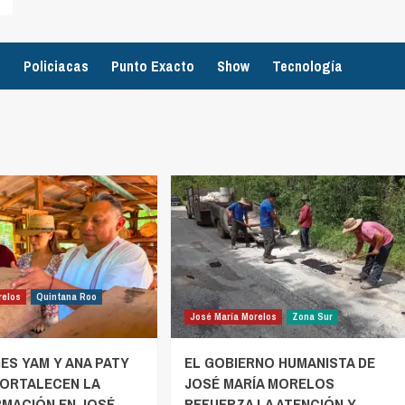
o
Policiacas
Punto Exacto
Show
Tecnología
relos
Quintana Roo
José María Morelos
Zona Sur
ES YAM Y ANA PATY
EL GOBIERNO HUMANISTA DE
FORTALECEN LA
JOSÉ MARÍA MORELOS
MACIÓN EN JOSÉ
REFUERZA LA ATENCIÓN Y