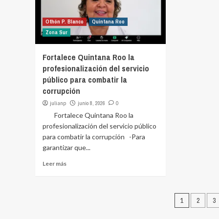
Othón P. Blanco
Quintana Roo
Zona Sur
Fortalece Quintana Roo la
profesionalización del servicio
público para combatir la
corrupción
julianp
junio 8, 2026
0
Fortalece Quintana Roo la
profesionalización del servicio público
para combatir la corrupción -Para
garantizar que...
Leer más
Pagina
1
2
3
de