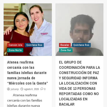
Cancún isla
Quintana Roo
Bacalar
Quintana Roo
Zona Norte
Zona Sur
Atenea reafirma
EL GRUPO DE
cercanía con las
COORDINACIÓN PARA LA
familias isleñas durante
CONSTRUCCIÓN DE PAZ
nueva jornada de
Y SEGURIDAD INFORMA
“Miércoles con la Gente”
LA LOCALIZACIÓN CON
VIDA DE 13 PERSONAS
julianp
agosto 6, 2026
0
REPORTADAS COMO NO
Atenea reafirma
LOCALIZADAS EN
cercanía con las familias
BACALAR
isleñas durante nueva