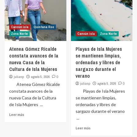
Cancún isla
Quintana Roo
Zona Norte
Cancún isla
Zona Norte
Atenea Gómez Ricalde
Playas de Isla Mujeres
constata avances de la
se mantienen limpias,
nueva Casa de la
ordenadas y libres de
Cultura de Isla Mujeres
sargazo durante el
verano
julianp
agosto 5, 2026
0
julianp
agosto 5, 2026
0
Atenea Gómez Ricalde
constata avances de la
Playas de Isla Mujeres
nueva Casa de la Cultura
se mantienen limpias,
de Isla Mujeres ...
ordenadas y libres de
sargazo durante el verano
Leer más
...
Leer más