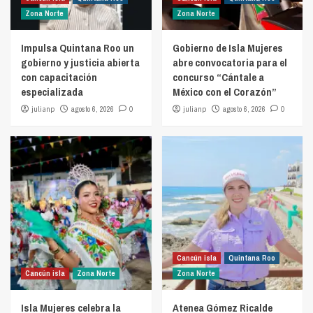
Zona Norte
Zona Norte
Impulsa Quintana Roo un
Gobierno de Isla Mujeres
gobierno y justicia abierta
abre convocatoria para el
con capacitación
concurso “Cántale a
especializada
México con el Corazón”
julianp
agosto 6, 2026
0
julianp
agosto 6, 2026
0
Cancún isla
Quintana Roo
Cancún isla
Zona Norte
Zona Norte
Isla Mujeres celebra la
Atenea Gómez Ricalde