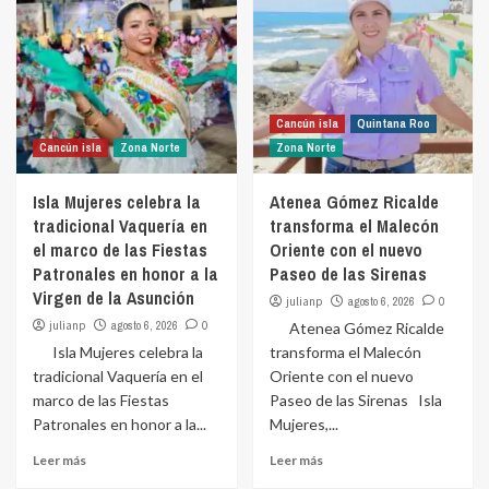
Cancún isla
Quintana Roo
Cancún isla
Zona Norte
Zona Norte
Isla Mujeres celebra la
Atenea Gómez Ricalde
tradicional Vaquería en
transforma el Malecón
el marco de las Fiestas
Oriente con el nuevo
Patronales en honor a la
Paseo de las Sirenas
Virgen de la Asunción
julianp
agosto 6, 2026
0
julianp
agosto 6, 2026
0
Atenea Gómez Ricalde
Isla Mujeres celebra la
transforma el Malecón
tradicional Vaquería en el
Oriente con el nuevo
marco de las Fiestas
Paseo de las Sirenas Isla
Patronales en honor a la...
Mujeres,...
Leer más
Leer más