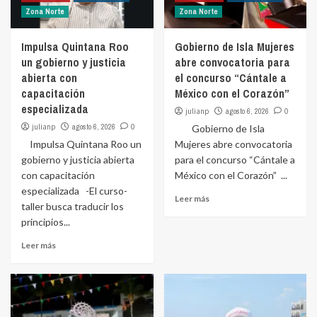
Zona Norte
Zona Norte
Impulsa Quintana Roo
Gobierno de Isla Mujeres
un gobierno y justicia
abre convocatoria para
abierta con
el concurso “Cántale a
capacitación
México con el Corazón”
especializada
julianp
agosto 6, 2026
0
julianp
agosto 6, 2026
0
Gobierno de Isla
Impulsa Quintana Roo un
Mujeres abre convocatoria
gobierno y justicia abierta
para el concurso “Cántale a
con capacitación
México con el Corazón” ...
especializada -El curso-
Leer más
taller busca traducir los
principios...
Leer más