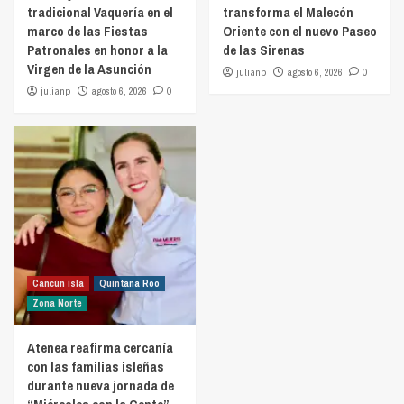
tradicional Vaquería en el
transforma el Malecón
marco de las Fiestas
Oriente con el nuevo Paseo
Patronales en honor a la
de las Sirenas
Virgen de la Asunción
julianp
agosto 6, 2026
0
julianp
agosto 6, 2026
0
Cancún isla
Quintana Roo
Zona Norte
Atenea reafirma cercanía
con las familias isleñas
durante nueva jornada de