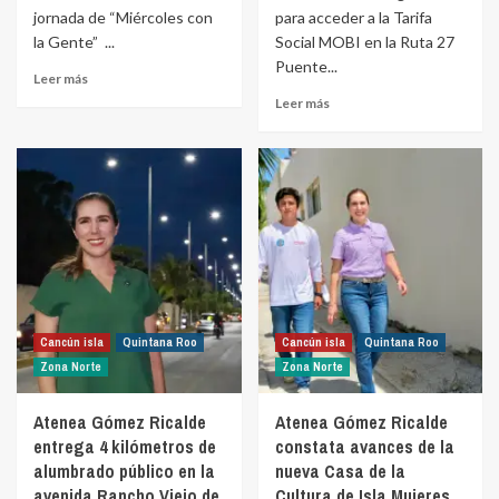
jornada de “Miércoles con
para acceder a la Tarifa
la Gente” ...
Social MOBI en la Ruta 27
Puente...
Leer más
Leer más
Cancún isla
Quintana Roo
Cancún isla
Quintana Roo
Zona Norte
Zona Norte
Atenea Gómez Ricalde
Atenea Gómez Ricalde
entrega 4 kilómetros de
constata avances de la
alumbrado público en la
nueva Casa de la
avenida Rancho Viejo de
Cultura de Isla Mujeres