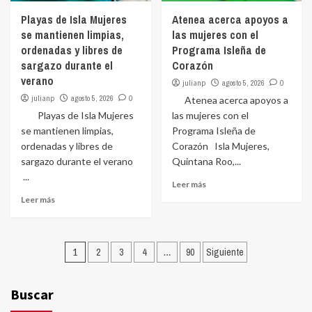
Playas de Isla Mujeres
Atenea acerca apoyos a
se mantienen limpias,
las mujeres con el
ordenadas y libres de
Programa Isleña de
sargazo durante el
Corazón
verano
julianp
agosto 5, 2026
0
julianp
agosto 5, 2026
0
Atenea acerca apoyos a
Playas de Isla Mujeres
las mujeres con el
se mantienen limpias,
Programa Isleña de
ordenadas y libres de
Corazón Isla Mujeres,
sargazo durante el verano
Quintana Roo,...
...
Leer más
Leer más
Paginación
1
2
3
4
…
90
Siguiente
de
entradas
Buscar