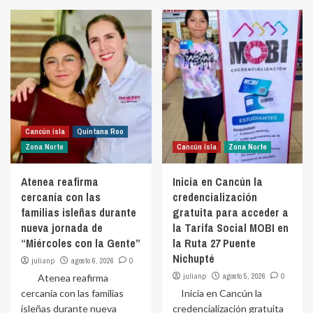
Cancún isla
Quintana Roo
Zona Norte
Cancún isla
Zona Norte
Atenea reafirma
Inicia en Cancún la
cercanía con las
credencialización
familias isleñas durante
gratuita para acceder a
nueva jornada de
la Tarifa Social MOBI en
“Miércoles con la Gente”
la Ruta 27 Puente
Nichupté
julianp
agosto 6, 2026
0
julianp
agosto 5, 2026
0
Atenea reafirma
cercanía con las familias
Inicia en Cancún la
isleñas durante nueva
credencialización gratuita