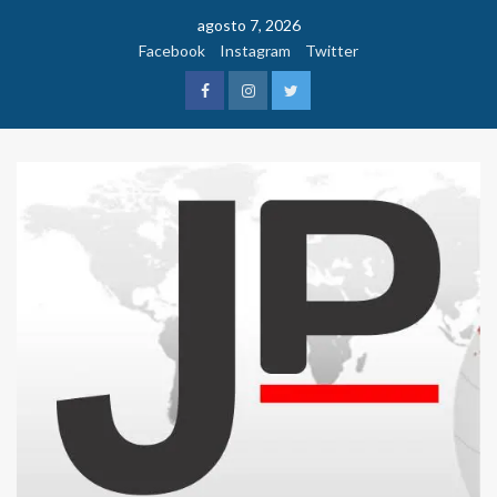
Saltar
agosto 7, 2026
al
Facebook
Instagram
Twitter
contenido
Facebook
Instagram
Twitter