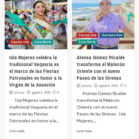
Cancún isla
Quintana Roo
Cancún isla
Zona Norte
Zona Norte
Isla Mujeres celebra la
Atenea Gómez Ricalde
tradicional Vaquería en
transforma el Malecón
el marco de las Fiestas
Oriente con el nuevo
Patronales en honor a la
Paseo de las Sirenas
Virgen de la Asunción
julianp
agosto 6, 2026
0
julianp
agosto 6, 2026
0
Atenea Gómez Ricalde
Isla Mujeres celebra la
transforma el Malecón
tradicional Vaquería en el
Oriente con el nuevo
marco de las Fiestas
Paseo de las Sirenas Isla
Patronales en honor a la...
Mujeres,...
Leer más
Leer más