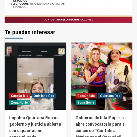
Te pueden interesar
Cancún isla
Quintana Roo
Cancún isla
Quintana Roo
Zona Norte
Zona Norte
Impulsa Quintana Roo un
Gobierno de Isla Mujeres
gobierno y justicia abierta
abre convocatoria para el
con capacitación
concurso “Cántale a
especializada
México con el Corazón”