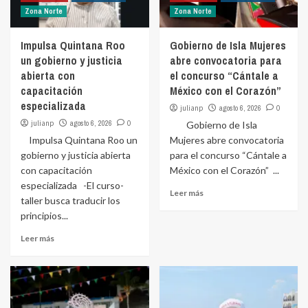
Zona Norte
Zona Norte
Impulsa Quintana Roo
Gobierno de Isla Mujeres
un gobierno y justicia
abre convocatoria para
abierta con
el concurso “Cántale a
capacitación
México con el Corazón”
especializada
julianp
agosto 6, 2026
0
julianp
agosto 6, 2026
0
Gobierno de Isla
Impulsa Quintana Roo un
Mujeres abre convocatoria
gobierno y justicia abierta
para el concurso “Cántale a
con capacitación
México con el Corazón” ...
especializada -El curso-
Leer más
taller busca traducir los
principios...
Leer más