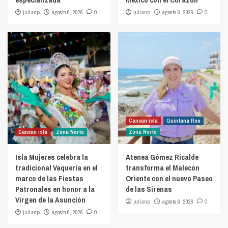
julianp
agosto 6, 2026
0
julianp
agosto 6, 2026
0
Cancún isla
Quintana Roo
Cancún isla
Zona Norte
Zona Norte
Isla Mujeres celebra la
Atenea Gómez Ricalde
tradicional Vaquería en el
transforma el Malecón
marco de las Fiestas
Oriente con el nuevo Paseo
Patronales en honor a la
de las Sirenas
Virgen de la Asunción
julianp
agosto 6, 2026
0
julianp
agosto 6, 2026
0