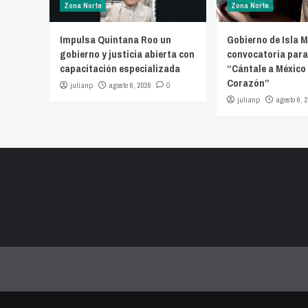
Zona Norte
Zona Norte
Impulsa Quintana Roo un
Gobierno de Isla M
gobierno y justicia abierta con
convocatoria para
capacitación especializada
“Cántale a México 
Corazón”
julianp
agosto 6, 2026
0
julianp
agosto 6, 