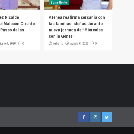
Zona Norte
z Ricalde
Atenea reafirma cercanía con
el Malecón Oriente
las familias isleñas durante
 Paseo de las
nueva jornada de “Miércoles
con la Gente”
gosto 6, 2026
0
julianp
agosto 6, 2026
0
Facebook
Instagram
Twitter