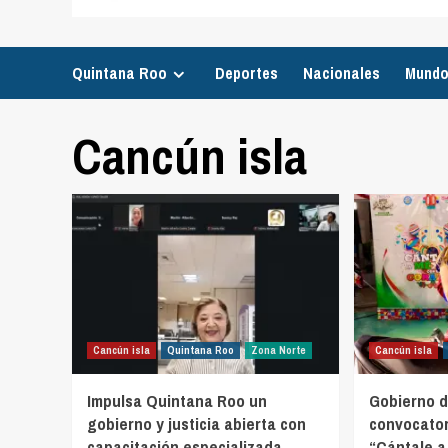
Quintana Roo
Deportes
Nacionales
Mund
Cancún isla
Cancún isla
Quintana Roo
Zona Norte
Cancún isla
Impulsa Quintana Roo un
Gobierno d
gobierno y justicia abierta con
convocator
capacitación especializada
“Cántale a