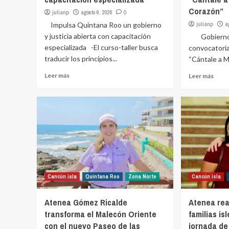
Corazón”
julianp
agosto 6, 2026
0
Impulsa Quintana Roo un gobierno
julianp
a
y justicia abierta con capacitación
Gobierno d
especializada -El curso-taller busca
convocatoria
traducir los principios...
“Cántale a M
Leer más
Leer más
Cancún isla
Quintana Roo
Zona Norte
Cancún isla
Atenea Gómez Ricalde
Atenea rea
transforma el Malecón Oriente
familias i
con el nuevo Paseo de las
jornada de