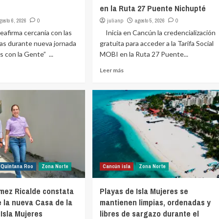
en la Ruta 27 Puente Nichupté
gosto 6, 2026
0
julianp
agosto 5, 2026
0
irma cercanía con las
Inicia en Cancún la credencialización
eñas durante nueva jornada
gratuita para acceder a la Tarifa Social
s con la Gente” ...
MOBI en la Ruta 27 Puente...
Leer más
Quintana Roo
Zona Norte
Cancún isla
Zona Norte
mez Ricalde constata
Playas de Isla Mujeres se
 la nueva Casa de la
mantienen limpias, ordenadas y
 Isla Mujeres
libres de sargazo durante el