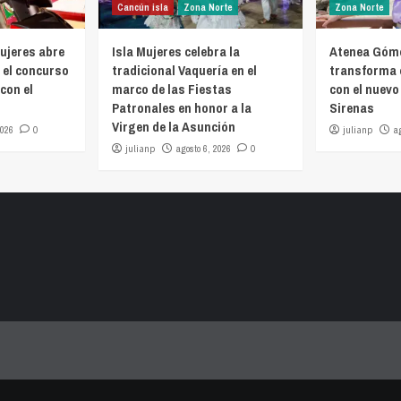
Cancún isla
Zona Norte
Zona Norte
ujeres abre
Isla Mujeres celebra la
Atenea Góme
 el concurso
tradicional Vaquería en el
transforma 
con el
marco de las Fiestas
con el nuevo
Patronales en honor a la
Sirenas
Virgen de la Asunción
2026
0
julianp
a
julianp
agosto 6, 2026
0