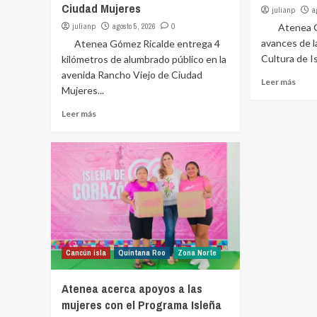
Ciudad Mujeres
julianp
a
julianp
agosto 5, 2026
0
Atenea Góm
avances de l
Atenea Gómez Ricalde entrega 4
Cultura de Is
kilómetros de alumbrado público en la
avenida Rancho Viejo de Ciudad
Leer más
Mujeres...
Leer más
Cancún isla
Quintana Roo
Zona Norte
Atenea acerca apoyos a las
mujeres con el Programa Isleña