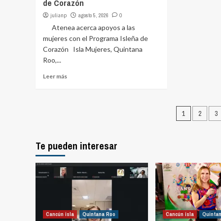
de Corazón
julianp
agosto 5, 2026
0
Atenea acerca apoyos a las
mujeres con el Programa Isleña de
Corazón Isla Mujeres, Quintana
Roo,...
Leer más
Pagina
1
2
3
de
entrad
Te pueden interesar
Cancún isla
Quintana Roo
Cancún isla
Quinta