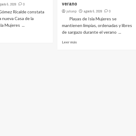
verano
gosto 5, 2026
0
ez Ricalde constata
julianp
agosto 5, 2026
0
a nueva Casa de la
Playas de Isla Mujeres se
la Mujeres ...
mantienen limpias, ordenadas y libres
de sargazo durante el verano ...
Leer más