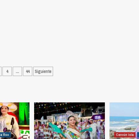
ción
4
…
44
Siguiente
as
na Roo
Cancún isla