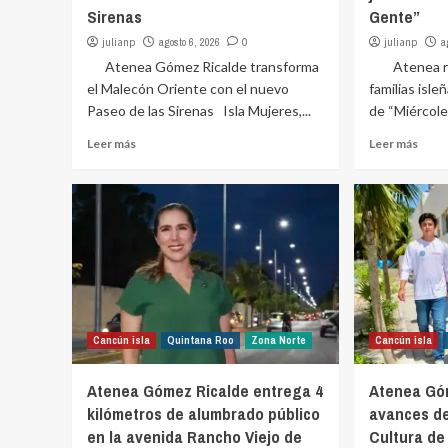
Sirenas
Gente”
julianp
agosto 6, 2026
0
julianp
a
Atenea Gómez Ricalde transforma
Atenea reaf
el Malecón Oriente con el nuevo
familias isl
Paseo de las Sirenas Isla Mujeres,...
de “Miércole
Leer más
Leer más
Cancún isla
Quintana Roo
Zona Norte
Cancún isla
Atenea Gómez Ricalde entrega 4
Atenea Gó
kilómetros de alumbrado público
avances de
en la avenida Rancho Viejo de
Cultura de