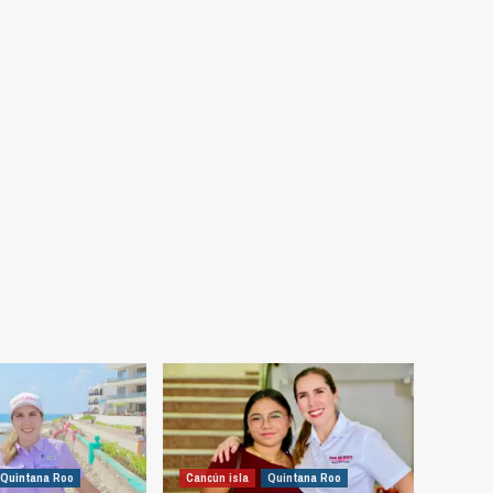
Quintana Roo
Cancún isla
Quintana Roo