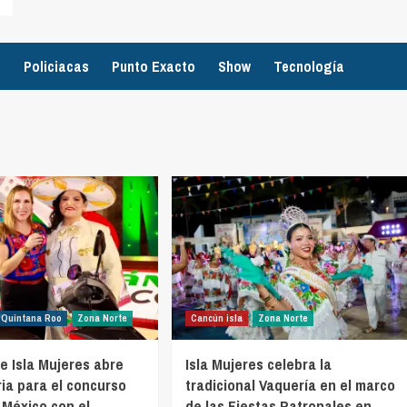
o
Policiacas
Punto Exacto
Show
Tecnología
Quintana Roo
Zona Norte
Cancún isla
Zona Norte
e Isla Mujeres abre
Isla Mujeres celebra la
ia para el concurso
tradicional Vaquería en el marco
 México con el
de las Fiestas Patronales en