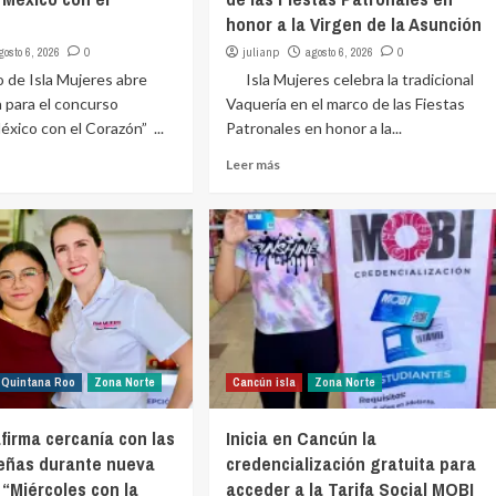
honor a la Virgen de la Asunción
gosto 6, 2026
0
julianp
agosto 6, 2026
0
e Isla Mujeres abre
Isla Mujeres celebra la tradicional
 para el concurso
Vaquería en el marco de las Fiestas
éxico con el Corazón” ...
Patronales en honor a la...
Leer más
Quintana Roo
Zona Norte
Cancún isla
Zona Norte
firma cercanía con las
Inicia en Cancún la
sleñas durante nueva
credencialización gratuita para
 “Miércoles con la
acceder a la Tarifa Social MOBI