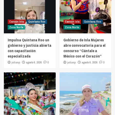
Cancún isla
Quintana Roo
Cancún isla
Quintana Roo
Zona Norte
Zona Norte
Impulsa Quintana Roo un
Gobierno de Isla Mujeres
gobierno y justicia abierta
abre convocatoria para el
con capacitación
concurso “Cántale a
especializada
México con el Corazón”
julianp
agosto 6, 2026
0
julianp
agosto 6, 2026
0