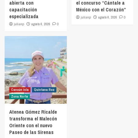
abierta con
el concurso “Cántale a
capacitación
México con el Corazón”
especializada
julianp
agosto 6, 2026
0
julianp
agosto 6, 2026
0
Cancún isla
Quintana Roo
Zona Norte
Atenea Gómez Ricalde
transforma el Malecón
Oriente con el nuevo
Paseo de las Sirenas