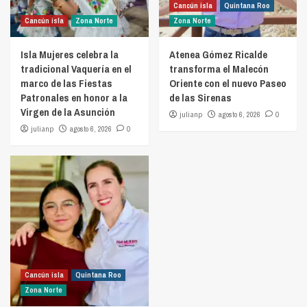
Cancún isla
Quintana Roo
Cancún isla
Zona Norte
Zona Norte
Isla Mujeres celebra la
Atenea Gómez Ricalde
tradicional Vaquería en el
transforma el Malecón
marco de las Fiestas
Oriente con el nuevo Paseo
Patronales en honor a la
de las Sirenas
Virgen de la Asunción
julianp
agosto 6, 2026
0
julianp
agosto 6, 2026
0
Cancún isla
Quintana Roo
Zona Norte