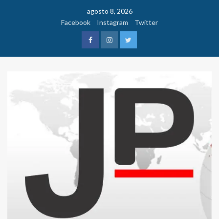
Saltar
agosto 8, 2026
al
Facebook
Instagram
Twitter
contenido
Facebook
Instagram
Twitter