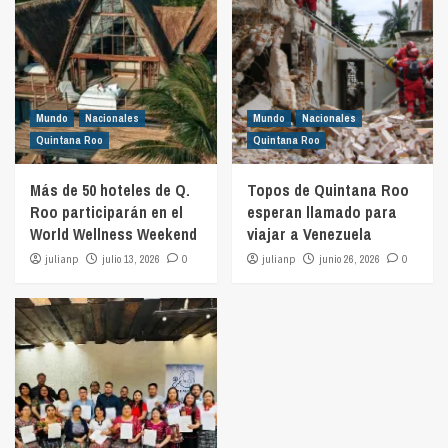
Mundo
Nacionales
Mundo
Nacionales
Quintana Roo
Quintana Roo
Más de 50 hoteles de Q.
Topos de Quintana Roo
Roo participarán en el
esperan llamado para
World Wellness Weekend
viajar a Venezuela
julianp
julio 13, 2026
0
julianp
junio 26, 2026
0