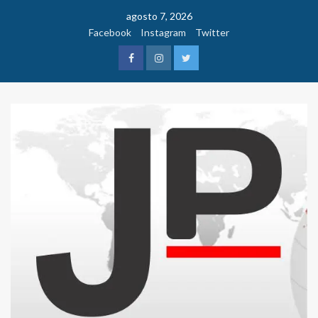
Saltar
agosto 7, 2026
al
Facebook
Instagram
Twitter
contenido
Facebook
Instagram
Twitter