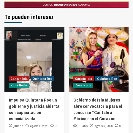
Te pueden interesar
Cancún isla
Quintana Roo
Cancún isla
Quintana Roo
Zona Norte
Zona Norte
Impulsa Quintana Roo un
Gobierno de Isla Mujeres
gobierno y justicia abierta
abre convocatoria para el
con capacitación
concurso “Cántale a
especializada
México con el Corazón”
julianp
agosto 6, 2026
0
julianp
agosto 6, 2026
0