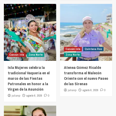
Cancún isla
Quintana Roo
Cancún isla
Zona Norte
Zona Norte
Isla Mujeres celebra la
Atenea Gómez Ricalde
tradicional Vaquería en el
transforma el Malecón
marco de las Fiestas
Oriente con el nuevo Paseo
Patronales en honor a la
de las Sirenas
Virgen de la Asunción
julianp
agosto 6, 2026
0
julianp
agosto 6, 2026
0