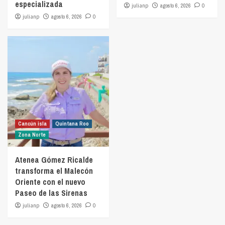
especializada
julianp
agosto 6, 2026
0
julianp
agosto 6, 2026
0
Cancún isla
Quintana Roo
Zona Norte
Atenea Gómez Ricalde
transforma el Malecón
Oriente con el nuevo
Paseo de las Sirenas
julianp
agosto 6, 2026
0