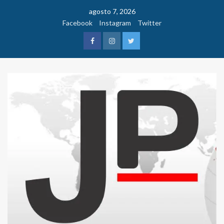
Saltar
agosto 7, 2026
al
Facebook
Instagram
Twitter
contenido
Facebook
Instagram
Twitter