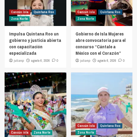
Cancún isla
Quintana Roo
Cancún isla
Quintana Roo
Zona Norte
Zona Norte
Impulsa Quintana Roo un
Gobierno de Isla Mujeres
gobierno y justicia abierta
abre convocatoria para el
con capacitación
concurso “Cántale a
especializada
México con el Corazón”
julianp
agosto 6, 2026
0
julianp
agosto 6, 2026
0
Cancún isla
Quintana Roo
Cancún isla
Zona Norte
Zona Norte