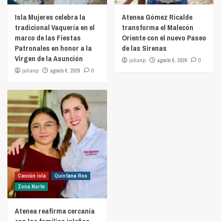
Isla Mujeres celebra la
Atenea Gómez Ricalde
tradicional Vaquería en el
transforma el Malecón
marco de las Fiestas
Oriente con el nuevo Paseo
Patronales en honor a la
de las Sirenas
Virgen de la Asunción
julianp
agosto 6, 2026
0
julianp
agosto 6, 2026
0
Cancún isla
Quintana Roo
Zona Norte
Atenea reafirma cercanía