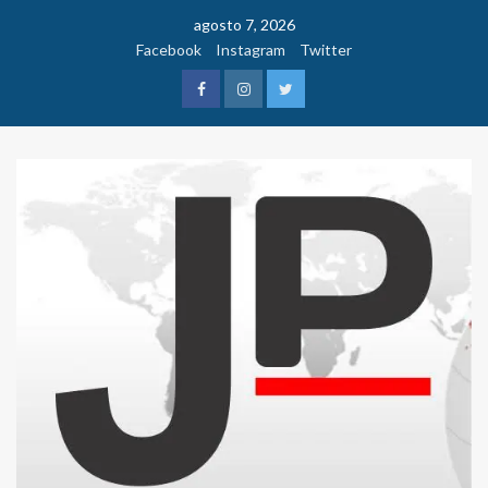
Saltar
agosto 7, 2026
al
Facebook
Instagram
Twitter
contenido
Facebook
Instagram
Twitter