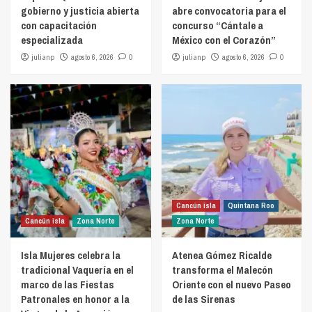
gobierno y justicia abierta
abre convocatoria para el
con capacitación
concurso “Cántale a
especializada
México con el Corazón”
julianp
agosto 6, 2026
0
julianp
agosto 6, 2026
0
Cancún isla
Quintana Roo
Cancún isla
Zona Norte
Zona Norte
Isla Mujeres celebra la
Atenea Gómez Ricalde
tradicional Vaquería en el
transforma el Malecón
marco de las Fiestas
Oriente con el nuevo Paseo
Patronales en honor a la
de las Sirenas