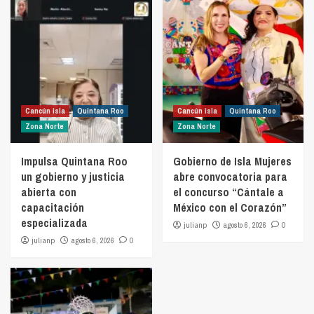
Cancún isla
Quintana Roo
Cancún isla
Quintana Roo
Zona Norte
Zona Norte
Impulsa Quintana Roo
Gobierno de Isla Mujeres
un gobierno y justicia
abre convocatoria para
abierta con
el concurso “Cántale a
capacitación
México con el Corazón”
especializada
julianp
agosto 6, 2026
0
julianp
agosto 6, 2026
0