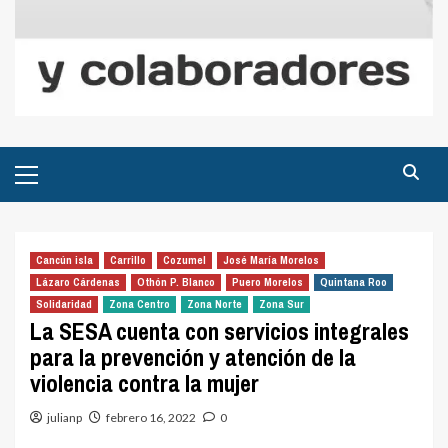
Menú
principal
Cancún isla
Carrillo
Cozumel
José María Morelos
Lázaro Cárdenas
Othón P. Blanco
Puero Morelos
Quintana Roo
Solidaridad
Zona Centro
Zona Norte
Zona Sur
La SESA cuenta con servicios integrales
para la prevención y atención de la
violencia contra la mujer
julianp
febrero 16, 2022
0