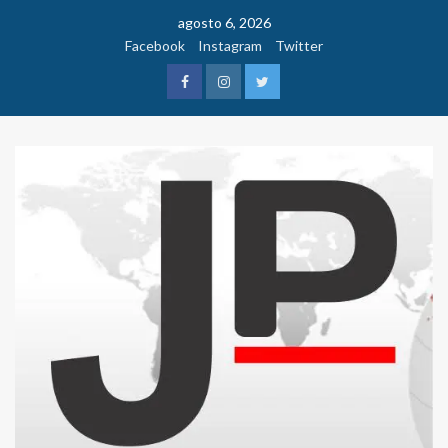
Saltar
agosto 6, 2026
al
Facebook
Instagram
Twitter
contenido
Facebook
Instagram
Twitter