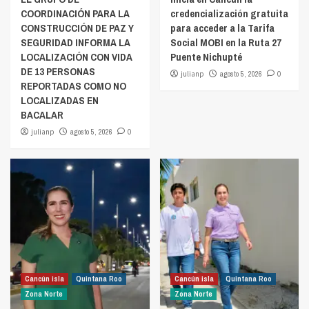
COORDINACIÓN PARA LA
credencialización gratuita
CONSTRUCCIÓN DE PAZ Y
para acceder a la Tarifa
SEGURIDAD INFORMA LA
Social MOBI en la Ruta 27
LOCALIZACIÓN CON VIDA
Puente Nichupté
DE 13 PERSONAS
julianp
agosto 5, 2026
0
REPORTADAS COMO NO
LOCALIZADAS EN
BACALAR
julianp
agosto 5, 2026
0
Cancún isla
Quintana Roo
Cancún isla
Quintana Roo
Zona Norte
Zona Norte