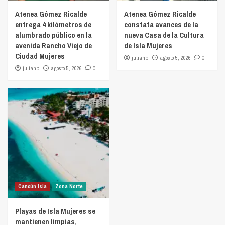
Atenea Gómez Ricalde
Atenea Gómez Ricalde
entrega 4 kilómetros de
constata avances de la
alumbrado público en la
nueva Casa de la Cultura
avenida Rancho Viejo de
de Isla Mujeres
Ciudad Mujeres
julianp
agosto 5, 2026
0
julianp
agosto 5, 2026
0
Cancún isla
Zona Norte
Playas de Isla Mujeres se
mantienen limpias,