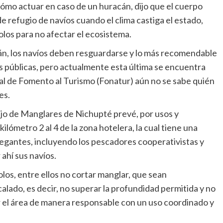
mo actuar en caso de un huracán, dijo que el cuerpo
 refugio de navíos cuando el clima castiga el estado,
olos para no afectar el ecosistema.
cán, los navíos deben resguardarse y lo más recomendable
s públicas, pero actualmente esta última se encuentra
al de Fomento al Turismo (Fonatur) aún no se sabe quién
es.
jo de Manglares de Nichupté prevé, por usos y
ilómetro 2 al 4 de la zona hotelera, la cual tiene una
egantes, incluyendo los pescadores cooperativistas y
ahí sus navíos.
los, entre ellos no cortar manglar, que sean
alado, es decir, no superar la profundidad permitida y no
izar el área de manera responsable con un uso coordinado y