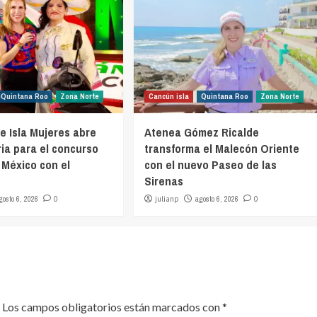
Quintana Roo
Zona Norte
Cancún isla
Quintana Roo
Zona Norte
e Isla Mujeres abre
Atenea Gómez Ricalde
ia para el concurso
transforma el Malecón Oriente
 México con el
con el nuevo Paseo de las
Sirenas
gosto 6, 2026
0
julianp
agosto 6, 2026
0
Los campos obligatorios están marcados con
*