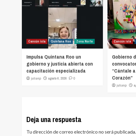
Cancún isla
Quintana Roo
Zona Norte
Cancún isla
Impulsa Quintana Roo un
Gobierno d
gobierno y justicia abierta con
convocator
capacitación especializada
“Cántale a
Corazón”
julianp
agosto 6, 2026
0
julianp
a
Deja una respuesta
Tu dirección de correo electrónico no será publicada.