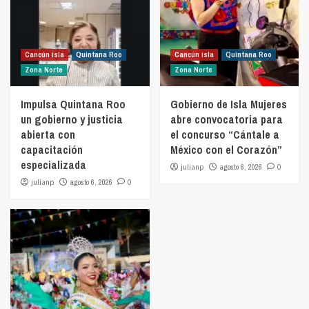
Cancún isla
Quintana Roo
Cancún isla
Quintana Roo
Zona Norte
Zona Norte
Impulsa Quintana Roo
Gobierno de Isla Mujeres
un gobierno y justicia
abre convocatoria para
abierta con
el concurso “Cántale a
capacitación
México con el Corazón”
especializada
julianp
agosto 6, 2026
0
julianp
agosto 6, 2026
0