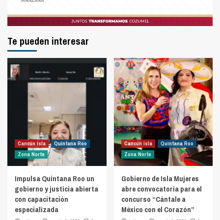
Te pueden interesar
Cancún isla
Quintana Roo
Cancún isla
Quintana Roo
Zona Norte
Zona Norte
Impulsa Quintana Roo un
Gobierno de Isla Mujeres
gobierno y justicia abierta
abre convocatoria para el
con capacitación
concurso “Cántale a
especializada
México con el Corazón”