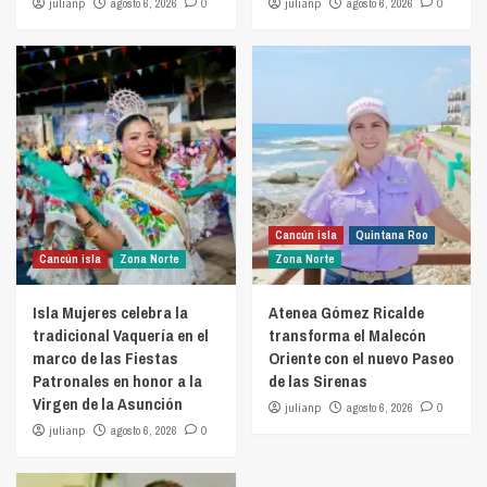
julianp
agosto 6, 2026
0
julianp
agosto 6, 2026
0
Cancún isla
Quintana Roo
Cancún isla
Zona Norte
Zona Norte
Isla Mujeres celebra la
Atenea Gómez Ricalde
tradicional Vaquería en el
transforma el Malecón
marco de las Fiestas
Oriente con el nuevo Paseo
Patronales en honor a la
de las Sirenas
Virgen de la Asunción
julianp
agosto 6, 2026
0
julianp
agosto 6, 2026
0