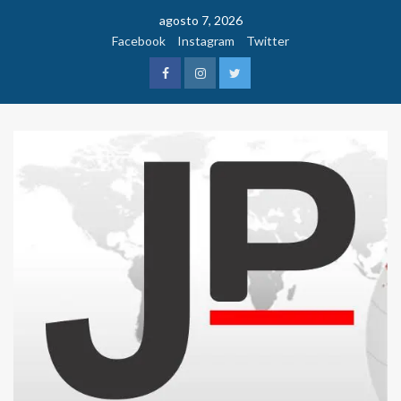
Saltar
agosto 7, 2026
al
Facebook
Instagram
Twitter
contenido
Facebook
Instagram
Twitter