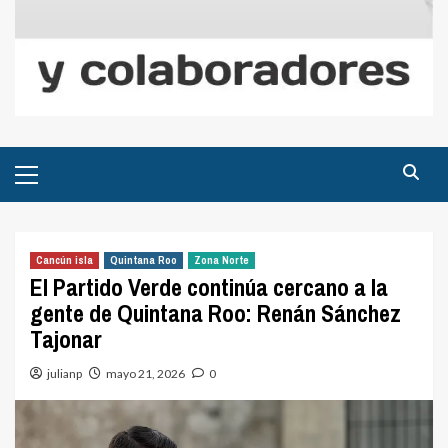
Menú
principal
Cancún isla
Quintana Roo
Zona Norte
El Partido Verde continúa cercano a la
gente de Quintana Roo: Renán Sánchez
Tajonar
julianp
mayo 21, 2026
0