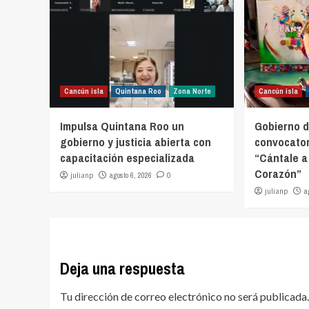
Cancún isla
Quintana Roo
Zona Norte
Cancún isla
Impulsa Quintana Roo un
Gobierno d
gobierno y justicia abierta con
convocator
capacitación especializada
“Cántale a
Corazón”
julianp
agosto 6, 2026
0
julianp
a
Deja una respuesta
Tu dirección de correo electrónico no será publicada.