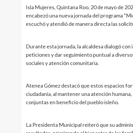
Isla Mujeres, Quintana Roo, 20 de mayo de 20
encabezó una nueva jornada del programa “Miér
escuchó y atendió de manera directa las solicitu
Durante esta jornada, la alcaldesa dialogó con 
peticiones y dar seguimiento puntual a diverso
sociales y atención comunitaria.
Atenea Gómez destacó que estos espacios forta
ciudadanía, al mantener una atención humana, 
conjuntas en beneficio del pueblo isleño.
La Presidenta Municipal reiteró que su admini
resultados, priorizando el bienestar de las famil