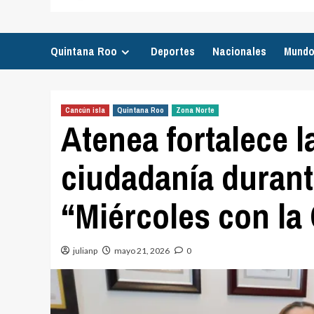
Quintana Roo
Deportes
Nacionales
Mund
Cancún isla
Quintana Roo
Zona Norte
Atenea fortalece l
ciudadanía durant
“Miércoles con la
julianp
mayo 21, 2026
0