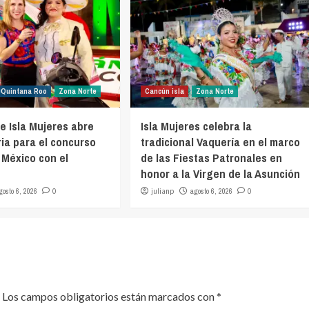
Quintana Roo
Zona Norte
Cancún isla
Zona Norte
e Isla Mujeres abre
Isla Mujeres celebra la
ia para el concurso
tradicional Vaquería en el marco
 México con el
de las Fiestas Patronales en
honor a la Virgen de la Asunción
gosto 6, 2026
0
julianp
agosto 6, 2026
0
Los campos obligatorios están marcados con
*