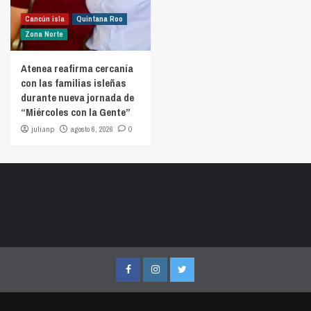
Cancún isla
Quintana Roo
Zona Norte
Atenea reafirma cercanía
con las familias isleñas
durante nueva jornada de
“Miércoles con la Gente”
julianp
agosto 6, 2026
0
Facebook
Instagram
Twitter