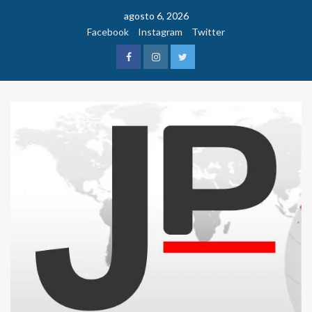
Saltar
agosto 6, 2026
al
Facebook
Instagram
Twitter
contenido
Facebook
Instagram
Twitter