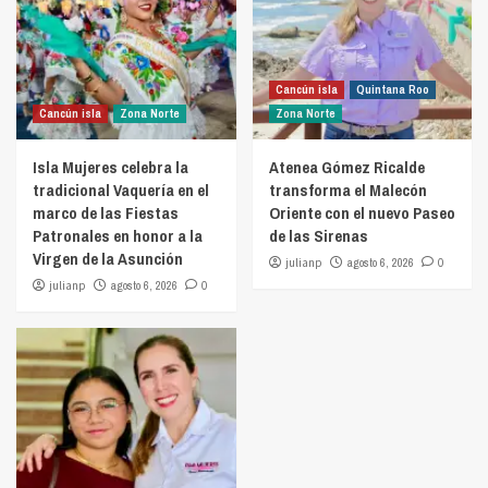
Cancún isla
Quintana Roo
Cancún isla
Zona Norte
Zona Norte
Isla Mujeres celebra la
Atenea Gómez Ricalde
tradicional Vaquería en el
transforma el Malecón
marco de las Fiestas
Oriente con el nuevo Paseo
Patronales en honor a la
de las Sirenas
Virgen de la Asunción
julianp
agosto 6, 2026
0
julianp
agosto 6, 2026
0