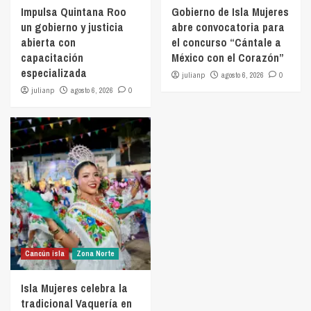
Impulsa Quintana Roo
Gobierno de Isla Mujeres
un gobierno y justicia
abre convocatoria para
abierta con
el concurso “Cántale a
capacitación
México con el Corazón”
especializada
julianp
agosto 6, 2026
0
julianp
agosto 6, 2026
0
Cancún isla
Zona Norte
Isla Mujeres celebra la
tradicional Vaquería en