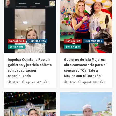
Cancún isla
Quintana Roo
Cancún isla
Quintana Roo
Zona Norte
Zona Norte
Impulsa Quintana Roo un
Gobierno de Isla Mujeres
gobierno y justicia abierta
abre convocatoria para el
con capacitación
concurso “Cántale a
especializada
México con el Corazón”
julianp
agosto 6, 2026
0
julianp
agosto 6, 2026
0