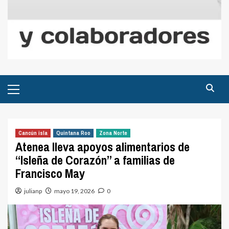
Menú
principal
Cancún isla
Quintana Roo
Zona Norte
Atenea lleva apoyos alimentarios de
“Isleña de Corazón” a familias de
Francisco May
julianp
mayo 19, 2026
0