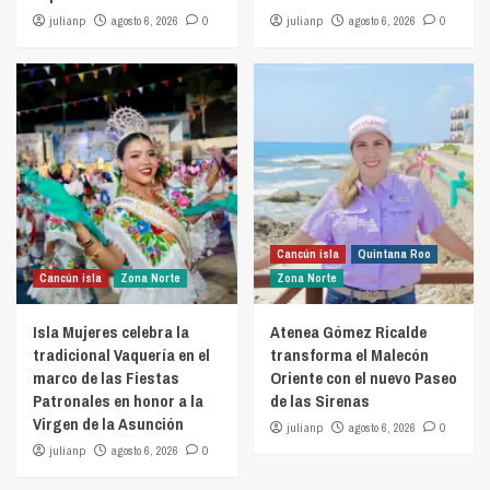
julianp
agosto 6, 2026
0
julianp
agosto 6, 2026
0
Cancún isla
Quintana Roo
Cancún isla
Zona Norte
Zona Norte
Isla Mujeres celebra la
Atenea Gómez Ricalde
tradicional Vaquería en el
transforma el Malecón
marco de las Fiestas
Oriente con el nuevo Paseo
Patronales en honor a la
de las Sirenas
Virgen de la Asunción
julianp
agosto 6, 2026
0
julianp
agosto 6, 2026
0