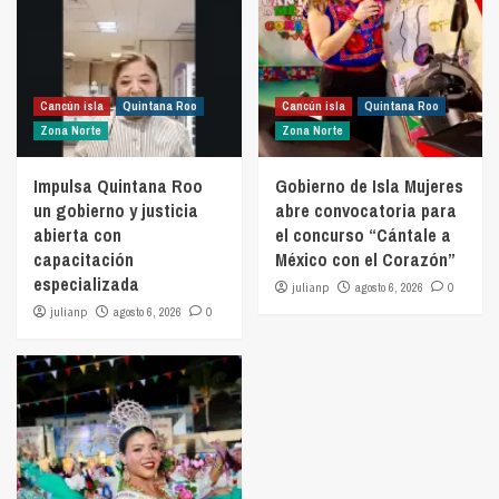
Cancún isla
Quintana Roo
Cancún isla
Quintana Roo
Zona Norte
Zona Norte
Impulsa Quintana Roo
Gobierno de Isla Mujeres
un gobierno y justicia
abre convocatoria para
abierta con
el concurso “Cántale a
capacitación
México con el Corazón”
especializada
julianp
agosto 6, 2026
0
julianp
agosto 6, 2026
0