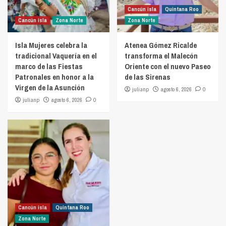
Cancún isla
Quintana Roo
Cancún isla
Zona Norte
Zona Norte
Isla Mujeres celebra la
Atenea Gómez Ricalde
tradicional Vaquería en el
transforma el Malecón
marco de las Fiestas
Oriente con el nuevo Paseo
Patronales en honor a la
de las Sirenas
Virgen de la Asunción
julianp
agosto 6, 2026
0
julianp
agosto 6, 2026
0
Cancún isla
Quintana Roo
Zona Norte