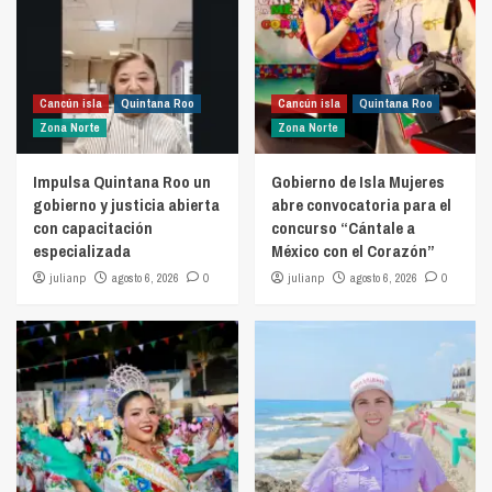
Cancún isla
Quintana Roo
Cancún isla
Quintana Roo
Zona Norte
Zona Norte
Impulsa Quintana Roo un
Gobierno de Isla Mujeres
gobierno y justicia abierta
abre convocatoria para el
con capacitación
concurso “Cántale a
especializada
México con el Corazón”
julianp
agosto 6, 2026
0
julianp
agosto 6, 2026
0