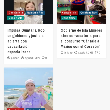
Cancún isla
Quintana Roo
Cancún isla
Quintana Roo
Zona Norte
Zona Norte
Impulsa Quintana Roo
Gobierno de Isla Mujeres
un gobierno y justicia
abre convocatoria para
abierta con
el concurso “Cántale a
capacitación
México con el Corazón”
especializada
julianp
agosto 6, 2026
0
julianp
agosto 6, 2026
0