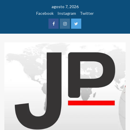
Saltar
agosto 7, 2026
al
Facebook
Instagram
Twitter
contenido
Facebook
Instagram
Twitter