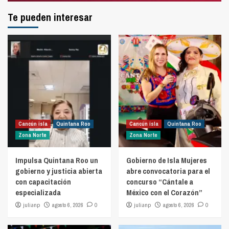
Te pueden interesar
Cancún isla
Quintana Roo
Cancún isla
Quintana Roo
Zona Norte
Zona Norte
Impulsa Quintana Roo un
Gobierno de Isla Mujeres
gobierno y justicia abierta
abre convocatoria para el
con capacitación
concurso “Cántale a
especializada
México con el Corazón”
julianp
agosto 6, 2026
0
julianp
agosto 6, 2026
0