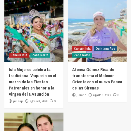
Cancún isla
Quintana Roo
Cancún isla
Zona Norte
Zona Norte
Isla Mujeres celebra la
Atenea Gómez Ricalde
tradicional Vaquería en el
transforma el Malecón
marco de las Fiestas
Oriente con el nuevo Paseo
Patronales en honor a la
de las Sirenas
Virgen de la Asunción
julianp
agosto 6, 2026
0
julianp
agosto 6, 2026
0