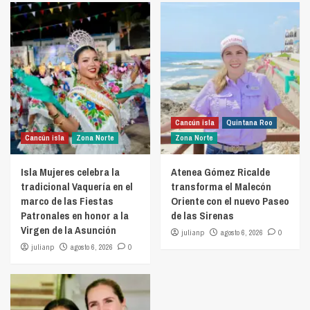
Cancún isla
Quintana Roo
Cancún isla
Zona Norte
Zona Norte
Isla Mujeres celebra la
Atenea Gómez Ricalde
tradicional Vaquería en el
transforma el Malecón
marco de las Fiestas
Oriente con el nuevo Paseo
Patronales en honor a la
de las Sirenas
Virgen de la Asunción
julianp
agosto 6, 2026
0
julianp
agosto 6, 2026
0