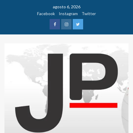
Saltar
agosto 6, 2026
al
Facebook
Instagram
Twitter
contenido
Facebook
Instagram
Twitter