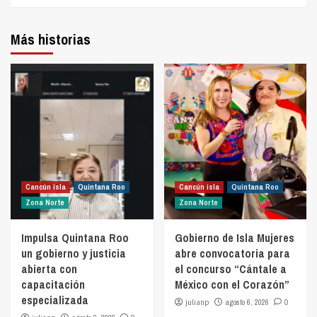
Más historias
Cancún isla
Quintana Roo
Cancún isla
Quintana Roo
Zona Norte
Zona Norte
Impulsa Quintana Roo
Gobierno de Isla Mujeres
un gobierno y justicia
abre convocatoria para
abierta con
el concurso “Cántale a
capacitación
México con el Corazón”
especializada
julianp
agosto 6, 2026
0