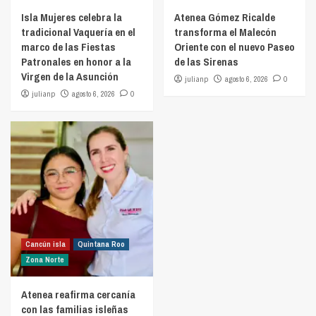
Isla Mujeres celebra la
Atenea Gómez Ricalde
tradicional Vaquería en el
transforma el Malecón
marco de las Fiestas
Oriente con el nuevo Paseo
Patronales en honor a la
de las Sirenas
Virgen de la Asunción
julianp
agosto 6, 2026
0
julianp
agosto 6, 2026
0
Cancún isla
Quintana Roo
Zona Norte
Atenea reafirma cercanía
con las familias isleñas