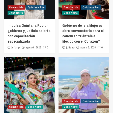
Cancún isla
Quintana Roo
Cancún isla
Quintana Roo
Zona Norte
Zona Norte
Impulsa Quintana Roo un
Gobierno de Isla Mujeres
gobierno y justicia abierta
abre convocatoria para el
con capacitación
concurso “Cántale a
especializada
México con el Corazón”
julianp
agosto 6, 2026
0
julianp
agosto 6, 2026
0
Cancún isla
Quintana Roo
Cancún isla
Zona Norte
Zona Norte