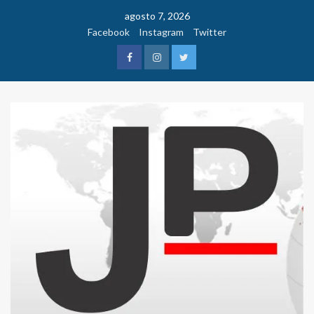
Saltar
agosto 7, 2026
al
Facebook
Instagram
Twitter
contenido
Facebook
Instagram
Twitter