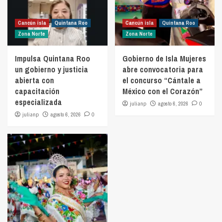
Cancún isla
Quintana Roo
Cancún isla
Quintana Roo
Zona Norte
Zona Norte
Impulsa Quintana Roo
Gobierno de Isla Mujeres
un gobierno y justicia
abre convocatoria para
abierta con
el concurso “Cántale a
capacitación
México con el Corazón”
especializada
julianp
agosto 6, 2026
0
julianp
agosto 6, 2026
0