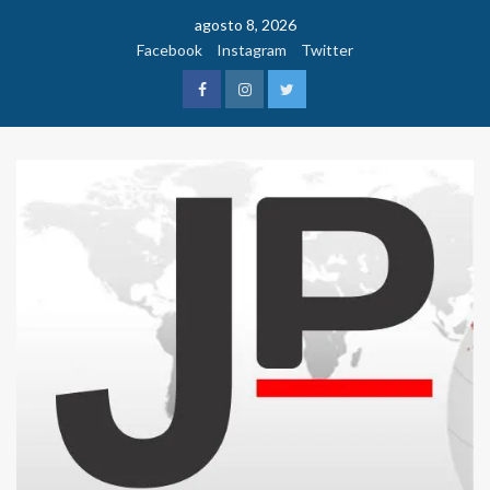
Saltar
agosto 8, 2026
al
Facebook
Instagram
Twitter
contenido
Facebook
Instagram
Twitter