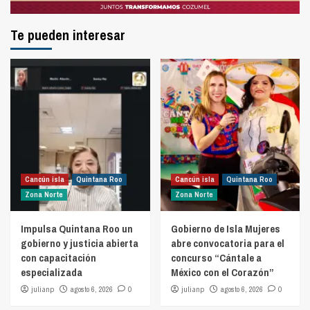
Te pueden interesar
Cancún isla
Quintana Roo
Cancún isla
Quintana Roo
Zona Norte
Zona Norte
Impulsa Quintana Roo un
Gobierno de Isla Mujeres
gobierno y justicia abierta
abre convocatoria para el
con capacitación
concurso “Cántale a
especializada
México con el Corazón”
julianp
agosto 6, 2026
0
julianp
agosto 6, 2026
0