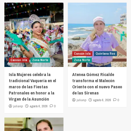
Cancún isla
Quintana Roo
Cancún isla
Zona Norte
Zona Norte
Isla Mujeres celebra la
Atenea Gómez Ricalde
tradicional Vaquería en el
transforma el Malecón
marco de las Fiestas
Oriente con el nuevo Paseo
Patronales en honor a la
de las Sirenas
Virgen de la Asunción
julianp
agosto 6, 2026
0
julianp
agosto 6, 2026
0