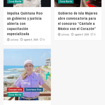
Zona Norte
Zona Norte
Impulsa Quintana Roo
Gobierno de Isla Mujeres
un gobierno y justicia
abre convocatoria para
abierta con
el concurso “Cántale a
capacitación
México con el Corazón”
especializada
julianp
agosto 6, 2026
0
julianp
agosto 6, 2026
0
Cancún isla
Quintana Roo
Zona Norte