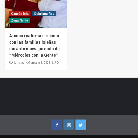
Cancún isla
Quintana Roo
Zona Norte
Atenea reafirma cercanía
con las familias isleñas
durante nueva jornada de
“Miércoles con la Gente”
julianp
agosto 6, 2026
0
Facebook
Instagram
Twitter