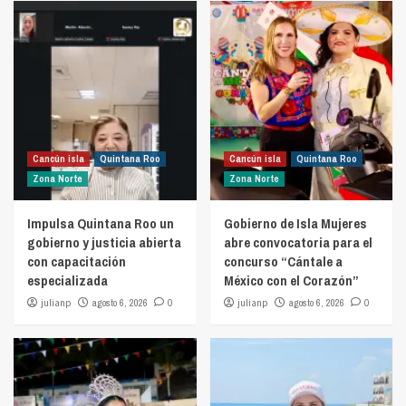
Cancún isla
Quintana Roo
Cancún isla
Quintana Roo
Zona Norte
Zona Norte
Impulsa Quintana Roo un
Gobierno de Isla Mujeres
gobierno y justicia abierta
abre convocatoria para el
con capacitación
concurso “Cántale a
especializada
México con el Corazón”
julianp
agosto 6, 2026
0
julianp
agosto 6, 2026
0