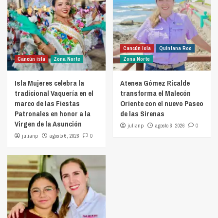
Cancún isla
Quintana Roo
Cancún isla
Zona Norte
Zona Norte
Isla Mujeres celebra la
Atenea Gómez Ricalde
tradicional Vaquería en el
transforma el Malecón
marco de las Fiestas
Oriente con el nuevo Paseo
Patronales en honor a la
de las Sirenas
Virgen de la Asunción
julianp
agosto 6, 2026
0
julianp
agosto 6, 2026
0