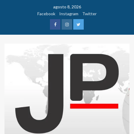
Saltar
agosto 8, 2026
al
Facebook
Instagram
Twitter
contenido
Facebook
Instagram
Twitter