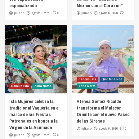
especializada
México con el Corazón”
julianp
agosto 6, 2026
0
julianp
agosto 6, 2026
0
Cancún isla
Quintana Roo
Cancún isla
Zona Norte
Zona Norte
Isla Mujeres celebra la
Atenea Gómez Ricalde
tradicional Vaquería en el
transforma el Malecón
marco de las Fiestas
Oriente con el nuevo Paseo
Patronales en honor a la
de las Sirenas
Virgen de la Asunción
julianp
agosto 6, 2026
0
julianp
agosto 6, 2026
0