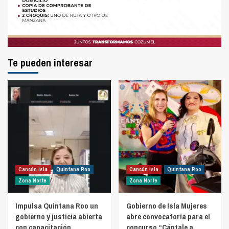
Te pueden interesar
Cancún isla
Quintana Roo
Cancún isla
Quintana Roo
Zona Norte
Zona Norte
Impulsa Quintana Roo un
Gobierno de Isla Mujeres
gobierno y justicia abierta
abre convocatoria para el
con capacitación
concurso “Cántale a