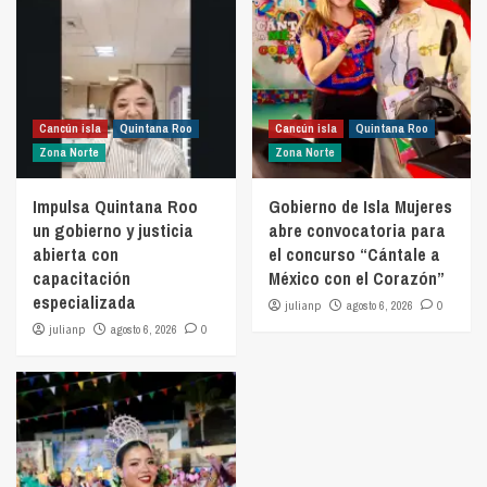
Cancún isla
Quintana Roo
Cancún isla
Quintana Roo
Zona Norte
Zona Norte
Impulsa Quintana Roo
Gobierno de Isla Mujeres
un gobierno y justicia
abre convocatoria para
abierta con
el concurso “Cántale a
capacitación
México con el Corazón”
especializada
julianp
agosto 6, 2026
0
julianp
agosto 6, 2026
0