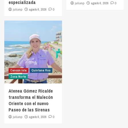
especializada
julianp
agosto 6, 2026
0
julianp
agosto 6, 2026
0
Cancún isla
Quintana Roo
Zona Norte
Atenea Gómez Ricalde
transforma el Malecón
Oriente con el nuevo
Paseo de las Sirenas
julianp
agosto 6, 2026
0