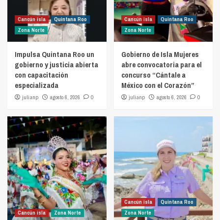
Cancún isla
Quintana Roo
Cancún isla
Quintana Roo
Zona Norte
Zona Norte
Impulsa Quintana Roo un
Gobierno de Isla Mujeres
gobierno y justicia abierta
abre convocatoria para el
con capacitación
concurso “Cántale a
especializada
México con el Corazón”
julianp
agosto 6, 2026
0
julianp
agosto 6, 2026
0
Cancún isla
Quintana Roo
Cancún isla
Zona Norte
Zona Norte