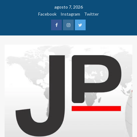
Saltar
agosto 7, 2026
al
Facebook
Instagram
Twitter
contenido
Facebook
Instagram
Twitter