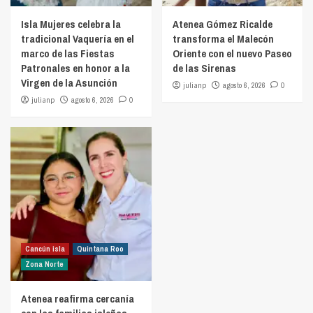
Isla Mujeres celebra la
Atenea Gómez Ricalde
tradicional Vaquería en el
transforma el Malecón
marco de las Fiestas
Oriente con el nuevo Paseo
Patronales en honor a la
de las Sirenas
Virgen de la Asunción
julianp
agosto 6, 2026
0
julianp
agosto 6, 2026
0
Cancún isla
Quintana Roo
Zona Norte
Atenea reafirma cercanía