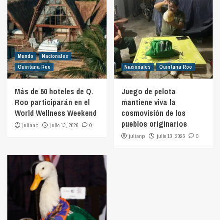
Mundo
Nacionales
Quintana Roo
Nacionales
Quintana Roo
Más de 50 hoteles de Q.
Juego de pelota
Roo participarán en el
mantiene viva la
World Wellness Weekend
cosmovisión de los
pueblos originarios
julianp
julio 13, 2026
0
julianp
julio 13, 2026
0