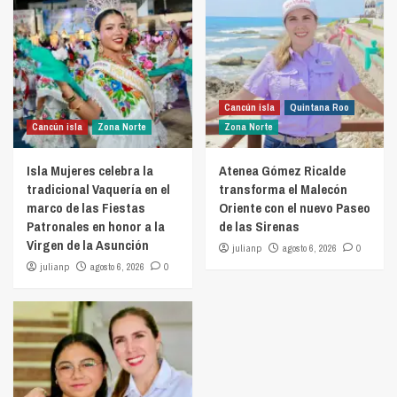
Cancún isla
Quintana Roo
Cancún isla
Zona Norte
Zona Norte
Isla Mujeres celebra la
Atenea Gómez Ricalde
tradicional Vaquería en el
transforma el Malecón
marco de las Fiestas
Oriente con el nuevo Paseo
Patronales en honor a la
de las Sirenas
Virgen de la Asunción
julianp
agosto 6, 2026
0
julianp
agosto 6, 2026
0