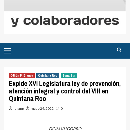
Menú
principal
Othón P. Blanco
Quintana Roo
Zona Sur
Expide XVI Legislatura ley de prevención,
atención integral y control del VIH en
Quintana Roo
julianp
mayo 24, 2022
0
DCIM101GOPRO