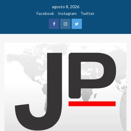
Saltar
agosto 8, 2026
al
Facebook
Instagram
Twitter
contenido
Facebook
Instagram
Twitter