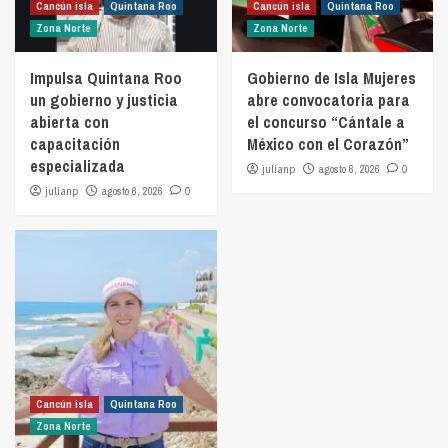
Cancún isla
Quintana Roo
Cancún isla
Quintana Roo
Zona Norte
Zona Norte
Impulsa Quintana Roo
Gobierno de Isla Mujeres
un gobierno y justicia
abre convocatoria para
abierta con
el concurso “Cántale a
capacitación
México con el Corazón”
especializada
julianp
agosto 6, 2026
0
julianp
agosto 6, 2026
0
Cancún isla
Quintana Roo
Zona Norte