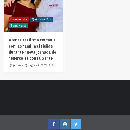
Cancún isla
Quintana Roo
Zona Norte
Atenea reafirma cercanía
con las familias isleñas
durante nueva jornada de
“Miércoles con la Gente”
julianp
agosto 6, 2026
0
Facebook
Instagram
Twitter