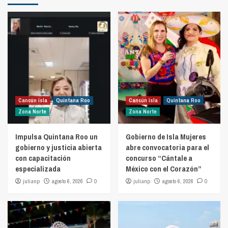
Cancún isla
Quintana Roo
Cancún isla
Quintana Roo
Zona Norte
Zona Norte
Impulsa Quintana Roo un
Gobierno de Isla Mujeres
gobierno y justicia abierta
abre convocatoria para el
con capacitación
concurso “Cántale a
especializada
México con el Corazón”
julianp
agosto 6, 2026
0
julianp
agosto 6, 2026
0