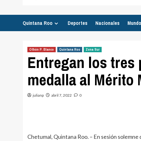
Quintana Roo
Deportes
Nacionales
Mund
Othón P. Blanco
Quintana Roo
Zona Sur
Entregan los tres 
medalla al Mérito
julianp
abril 7, 2022
0
Chetumal, Quintana Roo. – En sesión solemne de