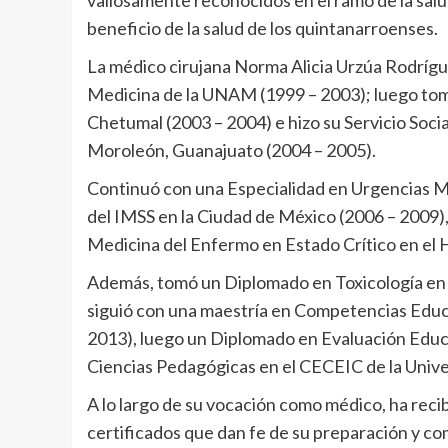
valiosamente reconocidos en el ramo de la salu
beneficio de la salud de los quintanarroenses.
La médico cirujana Norma Alicia Urzúa Rodrígue
Medicina de la UNAM (1999 – 2003); luego tom
Chetumal (2003 – 2004) e hizo su Servicio Soci
Moroleón, Guanajuato (2004 – 2005).
Continuó con una Especialidad en Urgencias M
del IMSS en la Ciudad de México (2006 – 2009)
Medicina del Enfermo en Estado Crítico en el 
Además, tomó un Diplomado en Toxicología en 
siguió con una maestría en Competencias Educa
2013), luego un Diplomado en Evaluación Educ
Ciencias Pedagógicas en el CECEIC de la Univ
A lo largo de su vocación como médico, ha rec
certificados que dan fe de su preparación y com