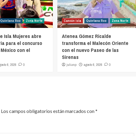
Quintana Roo
Zona Norte
Cancún isla
Quintana Roo
Zona Norte
e Isla Mujeres abre
Atenea Gómez Ricalde
ia para el concurso
transforma el Malecón Oriente
 México con el
con el nuevo Paseo de las
Sirenas
gosto 6, 2026
0
julianp
agosto 6, 2026
0
Los campos obligatorios están marcados con
*