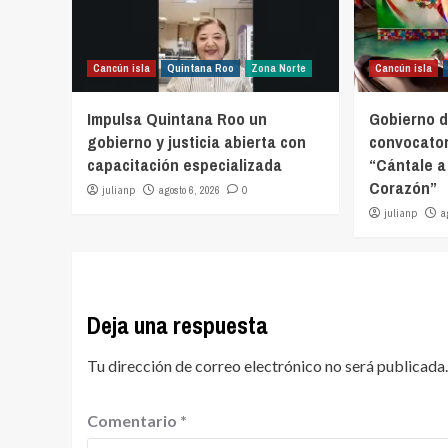
Cancún isla
Quintana Roo
Zona Norte
Cancún isla
Impulsa Quintana Roo un
Gobierno d
gobierno y justicia abierta con
convocator
capacitación especializada
“Cántale a
Corazón”
julianp
agosto 6, 2026
0
julianp
a
Deja una respuesta
Tu dirección de correo electrónico no será publicada.
Comentario
*