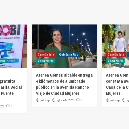
Cancún isla
Quintana Roo
Cancún isla
orte
Zona Norte
Zona Norte
a
Atenea Gómez Ricalde entrega
Atenea Góme
 gratuita
4 kilómetros de alumbrado
constata av
Tarifa Social
público en la avenida Rancho
Casa de la C
7 Puente
Viejo de Ciudad Mujeres
Mujeres
julianp
agosto 5, 2026
0
julianp
a
2026
0