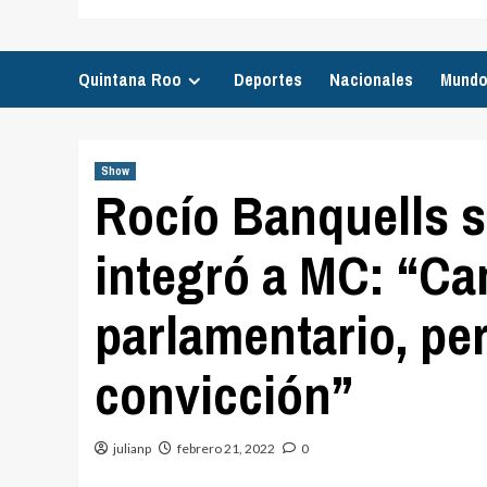
Quintana Roo
Deportes
Nacionales
Mund
Show
Rocío Banquells s
integró a MC: “C
parlamentario, pe
convicción”
julianp
febrero 21, 2022
0