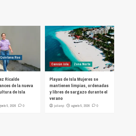
Quintana Roo
Cancún isla
Zona Norte
z Ricalde
Playas de Isla Mujeres se
ances de la nueva
mantienen limpias, ordenadas
ultura de Isla
y libres de sargazo durante el
verano
gosto 5, 2026
0
julianp
agosto 5, 2026
0