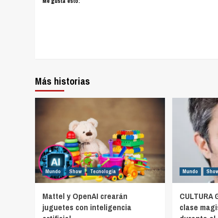
Me gusta esto:
Más historias
Mundo
Show
Tecnología
Mundo
Sho
Mattel y OpenAI crearán
CULTURA Ga
juguetes con inteligencia
clase magi