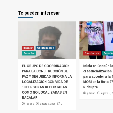
Te pueden interesar
Bacalar
Quintana Roo
Zona Sur
Cancún isla
Zona N
EL GRUPO DE COORDINACIÓN
Inicia en Cancún l
PARA LA CONSTRUCCIÓN DE
credencialización
PAZ Y SEGURIDAD INFORMA LA
para acceder a la 
LOCALIZACIÓN CON VIDA DE
MOBI en la Ruta 2
13 PERSONAS REPORTADAS
Nichupté
COMO NO LOCALIZADAS EN
julianp
agosto 5, 
BACALAR
julianp
agosto 5, 2026
0