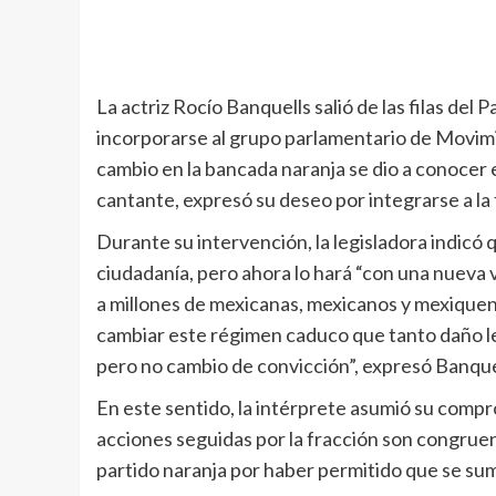
La actriz Rocío Banquells salió de las filas de
incorporarse al grupo parlamentario de Movim
cambio en la bancada naranja se dio a conocer 
cantante, expresó su deseo por integrarse a l
Durante su intervención, la legisladora indicó 
ciudadanía, pero ahora lo hará “con una nueva vi
a millones de mexicanas, mexicanos y mexiquen
cambiar este régimen caduco que tanto daño le
pero no cambio de convicción”, expresó Banqu
En este sentido, la intérprete asumió su compr
acciones seguidas por la fracción son congruen
partido naranja por haber permitido que se su