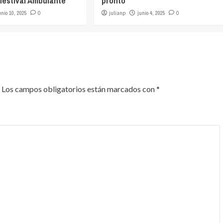
 festival Ambulante
pronto
unio 10, 2025
0
julianp
junio 4, 2025
0
Los campos obligatorios están marcados con
*