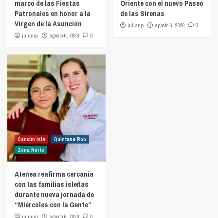
marco de las Fiestas
Oriente con el nuevo Paseo
Patronales en honor a la
de las Sirenas
Virgen de la Asunción
julianp
agosto 6, 2026
0
julianp
agosto 6, 2026
0
Cancún isla
Quintana Roo
Zona Norte
Atenea reafirma cercanía
con las familias isleñas
durante nueva jornada de
“Miércoles con la Gente”
julianp
agosto 6, 2026
0