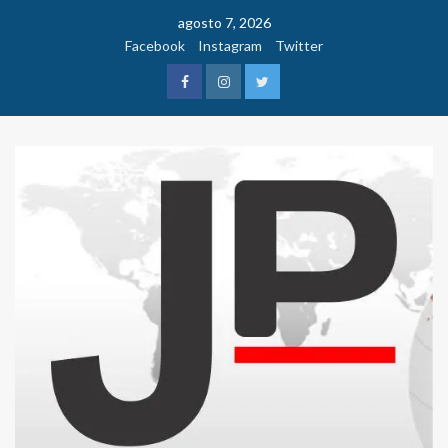
Saltar
agosto 7, 2026
al
Facebook
Instagram
Twitter
contenido
Facebook
Instagram
Twitter