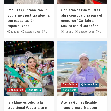
Impulsa Quintana Roo un
Gobierno de Isla Mujeres
gobierno y justicia abierta
abre convocatoria para el
con capacitación
concurso “Cántale a
especializada
México con el Corazón”
julianp
agosto 6, 2026
0
julianp
agosto 6, 2026
0
Cancún isla
Quintana Roo
Cancún isla
Zona Norte
Zona Norte
Isla Mujeres celebra la
Atenea Gómez Ricalde
tradicional Vaquería en el
transforma el Malecón