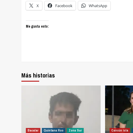
X
Facebook
WhatsApp
Me gusta esto:
Más historias
Bacalar
Quintana Roo
Zona Sur
Cancún isla