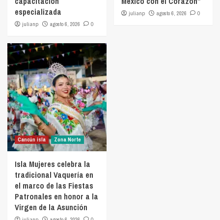
capacitación
México con el Corazón”
especializada
julianp
agosto 6, 2026
0
julianp
agosto 6, 2026
0
Cancún isla
Zona Norte
Isla Mujeres celebra la
tradicional Vaquería en
el marco de las Fiestas
Patronales en honor a la
Virgen de la Asunción
julianp
agosto 6, 2026
0