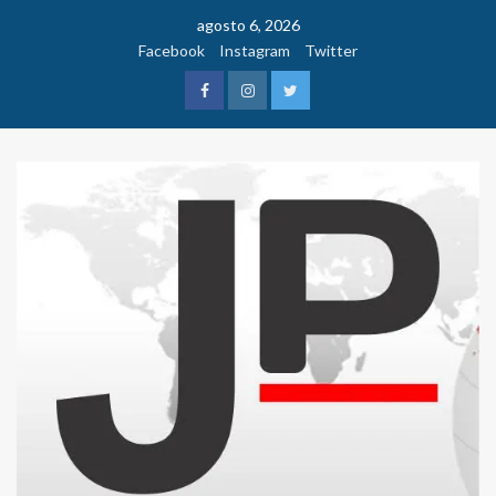
Saltar
agosto 6, 2026
al
Facebook
Instagram
Twitter
contenido
Facebook
Instagram
Twitter