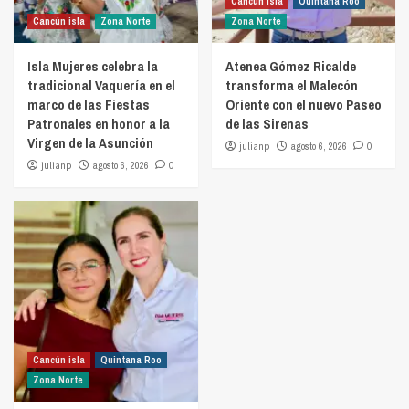
Cancún isla
Quintana Roo
Cancún isla
Zona Norte
Zona Norte
Isla Mujeres celebra la
Atenea Gómez Ricalde
tradicional Vaquería en el
transforma el Malecón
marco de las Fiestas
Oriente con el nuevo Paseo
Patronales en honor a la
de las Sirenas
Virgen de la Asunción
julianp
agosto 6, 2026
0
julianp
agosto 6, 2026
0
Cancún isla
Quintana Roo
Zona Norte