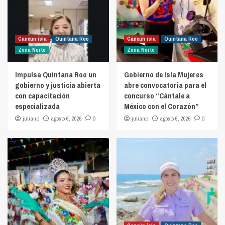
Cancún isla
Quintana Roo
Cancún isla
Quintana Roo
Zona Norte
Zona Norte
Impulsa Quintana Roo un
Gobierno de Isla Mujeres
gobierno y justicia abierta
abre convocatoria para el
con capacitación
concurso “Cántale a
especializada
México con el Corazón”
julianp
agosto 6, 2026
0
julianp
agosto 6, 2026
0