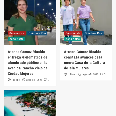
Cancún isla
Quintana Roo
Cancún isla
Quintana Roo
Zona Norte
Zona Norte
Atenea Gómez Ricalde
Atenea Gómez Ricalde
entrega 4 kilómetros de
constata avances de la
alumbrado público en la
nueva Casa de la Cultura
avenida Rancho Viejo de
de Isla Mujeres
Ciudad Mujeres
julianp
agosto 5, 2026
0
julianp
agosto 5, 2026
0