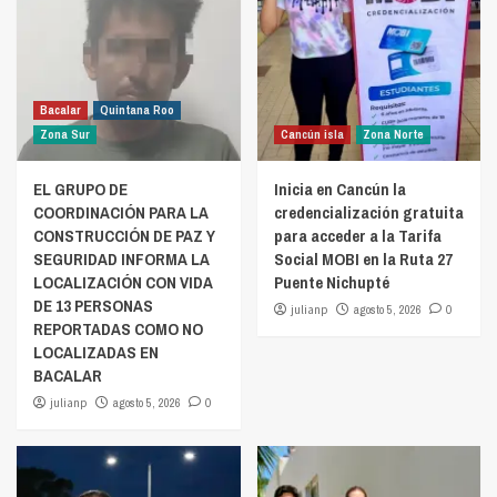
Bacalar
Quintana Roo
Zona Sur
Cancún isla
Zona Norte
EL GRUPO DE
Inicia en Cancún la
COORDINACIÓN PARA LA
credencialización gratuita
CONSTRUCCIÓN DE PAZ Y
para acceder a la Tarifa
SEGURIDAD INFORMA LA
Social MOBI en la Ruta 27
LOCALIZACIÓN CON VIDA
Puente Nichupté
DE 13 PERSONAS
julianp
agosto 5, 2026
0
REPORTADAS COMO NO
LOCALIZADAS EN
BACALAR
julianp
agosto 5, 2026
0