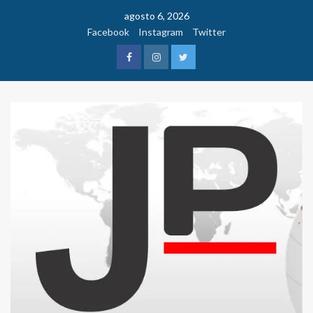
Saltar
agosto 6, 2026
al
Facebook
Instagram
Twitter
contenido
Facebook
Instagram
Twitter