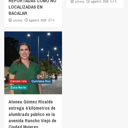
REPORTADAS COMO NO
julianp
agosto 5, 2026
0
LOCALIZADAS EN
BACALAR
julianp
agosto 5, 2026
0
Cancún isla
Quintana Roo
Zona Norte
Atenea Gómez Ricalde
entrega 4 kilómetros de
alumbrado público en la
avenida Rancho Viejo de
Ciudad Mujeres