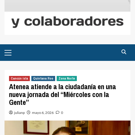
Menú
principal
Cancún isla
Quintana Roo
Zona Norte
Atenea atiende a la ciudadanía en una
nueva jornada del “Miércoles con la
Gente”
julianp
mayo 6, 2026
0