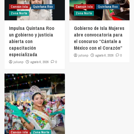
Cancún isla
Quintana Roo
Cancún isla
Quintana Roo
Zona Norte
Zona Norte
Impulsa Quintana Roo
Gobierno de Isla Mujeres
un gobierno y justicia
abre convocatoria para
abierta con
el concurso “Cántale a
capacitación
México con el Corazón”
especializada
julianp
agosto 6, 2026
0
julianp
agosto 6, 2026
0
Cancún isla
Zona Norte