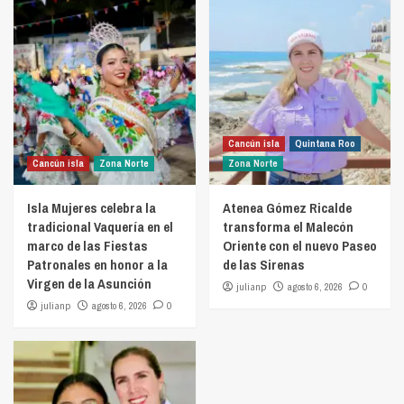
Cancún isla
Quintana Roo
Cancún isla
Zona Norte
Zona Norte
Isla Mujeres celebra la
Atenea Gómez Ricalde
tradicional Vaquería en el
transforma el Malecón
marco de las Fiestas
Oriente con el nuevo Paseo
Patronales en honor a la
de las Sirenas
Virgen de la Asunción
julianp
agosto 6, 2026
0
julianp
agosto 6, 2026
0