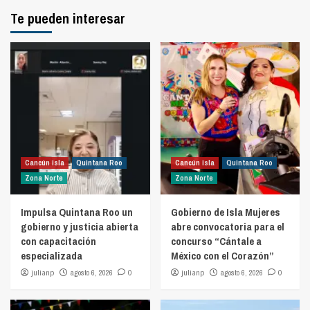
Te pueden interesar
Cancún isla
Quintana Roo
Cancún isla
Quintana Roo
Zona Norte
Zona Norte
Impulsa Quintana Roo un
Gobierno de Isla Mujeres
gobierno y justicia abierta
abre convocatoria para el
con capacitación
concurso “Cántale a
especializada
México con el Corazón”
julianp
agosto 6, 2026
0
julianp
agosto 6, 2026
0