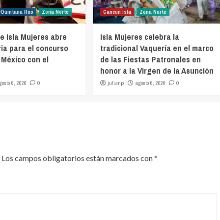
Quintana Roo
Zona Norte
Cancún isla
Zona Norte
e Isla Mujeres abre
Isla Mujeres celebra la
ia para el concurso
tradicional Vaquería en el marco
 México con el
de las Fiestas Patronales en
honor a la Virgen de la Asunción
gosto 6, 2026
0
julianp
agosto 6, 2026
0
Los campos obligatorios están marcados con
*