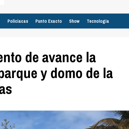
o
Policiacas
Punto Exacto
Show
Tecnología
ento de avance la
parque y domo de la
tas