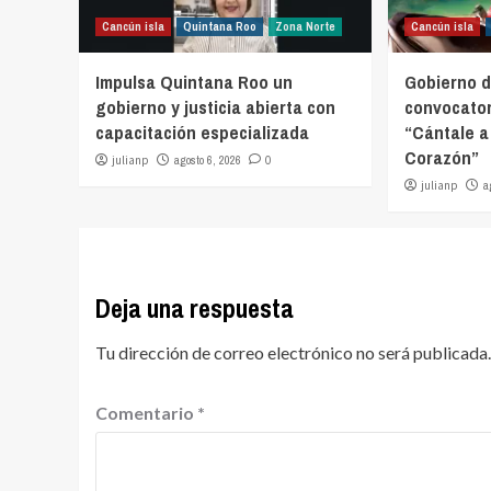
Cancún isla
Quintana Roo
Zona Norte
Cancún isla
Impulsa Quintana Roo un
Gobierno d
gobierno y justicia abierta con
convocator
capacitación especializada
“Cántale a
Corazón”
julianp
agosto 6, 2026
0
julianp
a
Deja una respuesta
Tu dirección de correo electrónico no será publicada.
Comentario
*