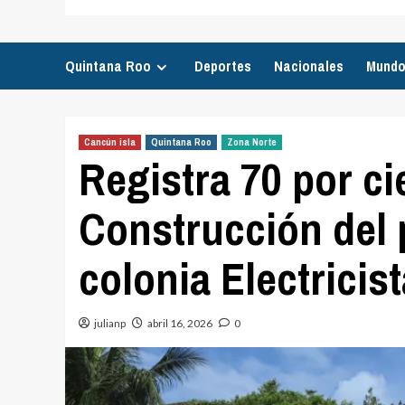
Quintana Roo
Deportes
Nacionales
Mund
Cancún isla
Quintana Roo
Zona Norte
Registra 70 por ci
Construcción del 
colonia Electricis
julianp
abril 16, 2026
0