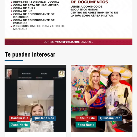
Te pueden interesar
Cancún isla
Quintana Roo
Cancún isla
Quintana Roo
Zona Norte
Zona Norte