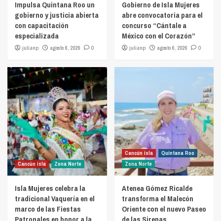
Impulsa Quintana Roo un
Gobierno de Isla Mujeres
gobierno y justicia abierta
abre convocatoria para el
con capacitación
concurso “Cántale a
especializada
México con el Corazón”
julianp
agosto 6, 2026
0
julianp
agosto 6, 2026
0
Cancún isla
Quintana Roo
Cancún isla
Zona Norte
Zona Norte
Isla Mujeres celebra la
Atenea Gómez Ricalde
tradicional Vaquería en el
transforma el Malecón
marco de las Fiestas
Oriente con el nuevo Paseo
Patronales en honor a la
de las Sirenas