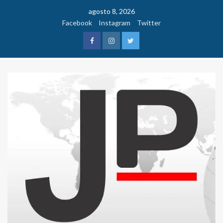
Saltar
agosto 8, 2026
al
Facebook
Instagram
Twitter
contenido
Facebook
Instagram
Twitter