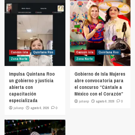
Cancún isla
Quintana Roo
Cancún isla
Quintana Roo
Zona Norte
Zona Norte
Impulsa Quintana Roo
Gobierno de Isla Mujeres
un gobierno y justicia
abre convocatoria para
abierta con
el concurso “Cántale a
capacitación
México con el Corazón”
especializada
julianp
agosto 6, 2026
0
julianp
agosto 6, 2026
0