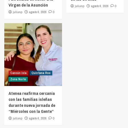
Virgen de la Asunción
julianp
agosto 6, 2026
0
julianp
agosto 6, 2026
0
Cancún isla
Quintana Roo
Zona Norte
Atenea reafirma cercanía
con las familias isleñas
durante nueva jornada de
“Miércoles con la Gente”
julianp
agosto 6, 2026
0