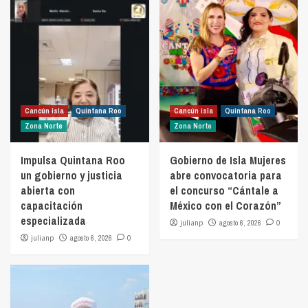
Cancún isla
Quintana Roo
Cancún isla
Quintana Roo
Zona Norte
Zona Norte
Impulsa Quintana Roo
Gobierno de Isla Mujeres
un gobierno y justicia
abre convocatoria para
abierta con
el concurso “Cántale a
capacitación
México con el Corazón”
especializada
julianp
agosto 6, 2026
0
julianp
agosto 6, 2026
0