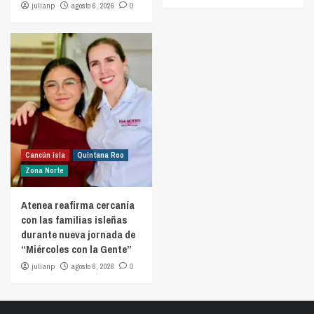
julianp
agosto 6, 2026
0
Cancún isla
Quintana Roo
Zona Norte
Atenea reafirma cercanía
con las familias isleñas
durante nueva jornada de
“Miércoles con la Gente”
julianp
agosto 6, 2026
0