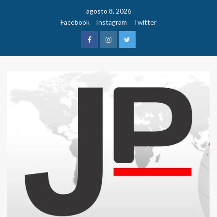
Saltar
agosto 8, 2026
al
Facebook
Instagram
Twitter
contenido
Facebook
Instagram
Twitter