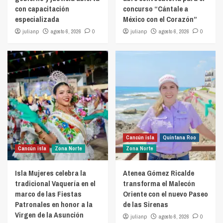
con capacitación
concurso “Cántale a
especializada
México con el Corazón”
julianp
agosto 6, 2026
0
julianp
agosto 6, 2026
0
Cancún isla
Quintana Roo
Cancún isla
Zona Norte
Zona Norte
Isla Mujeres celebra la
Atenea Gómez Ricalde
tradicional Vaquería en el
transforma el Malecón
marco de las Fiestas
Oriente con el nuevo Paseo
Patronales en honor a la
de las Sirenas
Virgen de la Asunción
julianp
agosto 6, 2026
0