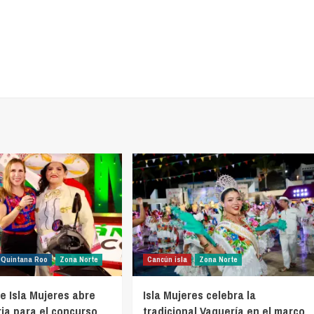
Quintana Roo
Zona Norte
Cancún isla
Zona Norte
e Isla Mujeres abre
Isla Mujeres celebra la
ia para el concurso
tradicional Vaquería en el marco