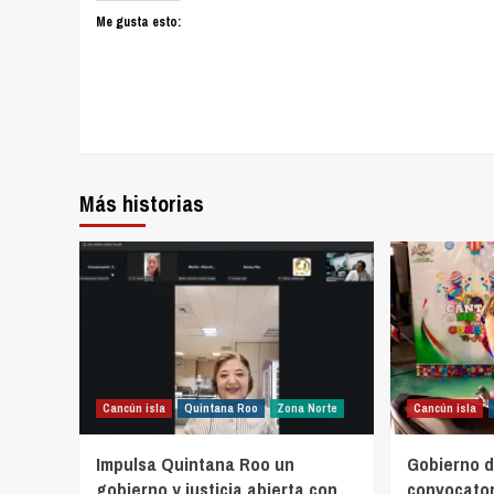
Me gusta esto:
Más historias
Cancún isla
Quintana Roo
Zona Norte
Cancún isla
Impulsa Quintana Roo un
Gobierno d
gobierno y justicia abierta con
convocator