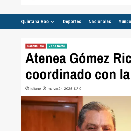
Quintana Roo
Deportes
Nacionales
Mund
Cancún isla
Zona Norte
Atenea Gómez Rica
coordinado con l
julianp
marzo 24, 2026
0