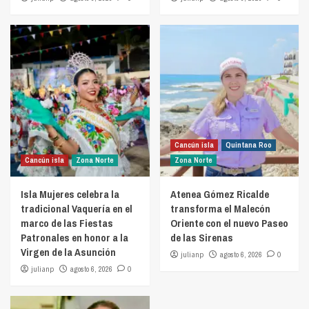
Cancún isla
Quintana Roo
Cancún isla
Zona Norte
Zona Norte
Isla Mujeres celebra la
Atenea Gómez Ricalde
tradicional Vaquería en el
transforma el Malecón
marco de las Fiestas
Oriente con el nuevo Paseo
Patronales en honor a la
de las Sirenas
Virgen de la Asunción
julianp
agosto 6, 2026
0
julianp
agosto 6, 2026
0