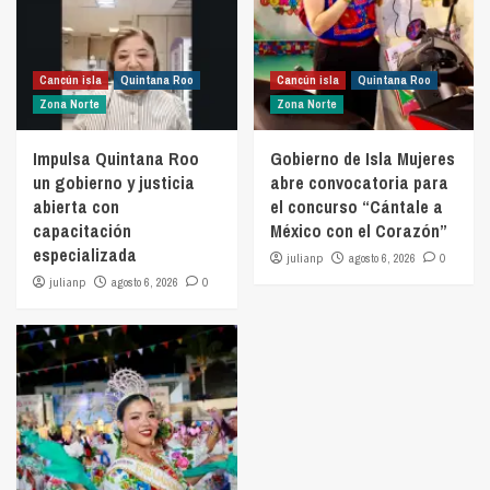
Cancún isla
Quintana Roo
Cancún isla
Quintana Roo
Zona Norte
Zona Norte
Impulsa Quintana Roo
Gobierno de Isla Mujeres
un gobierno y justicia
abre convocatoria para
abierta con
el concurso “Cántale a
capacitación
México con el Corazón”
especializada
julianp
agosto 6, 2026
0
julianp
agosto 6, 2026
0