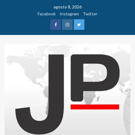
Saltar
agosto 8, 2026
al
Facebook
Instagram
Twitter
contenido
Facebook
Instagram
Twitter