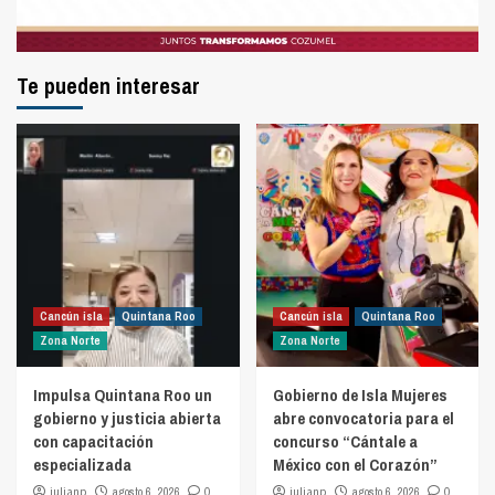
Te pueden interesar
Cancún isla
Quintana Roo
Cancún isla
Quintana Roo
Zona Norte
Zona Norte
Impulsa Quintana Roo un
Gobierno de Isla Mujeres
gobierno y justicia abierta
abre convocatoria para el
con capacitación
concurso “Cántale a
especializada
México con el Corazón”
julianp
agosto 6, 2026
0
julianp
agosto 6, 2026
0