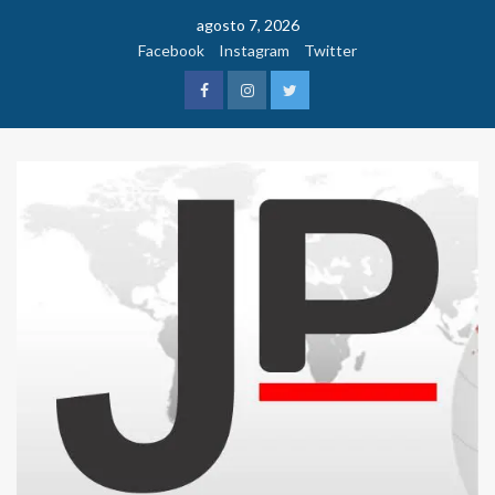
Saltar
agosto 7, 2026
al
Facebook
Instagram
Twitter
contenido
Facebook
Instagram
Twitter