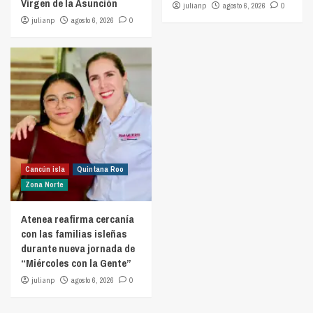
Virgen de la Asunción
julianp
agosto 6, 2026
0
julianp
agosto 6, 2026
0
Cancún isla
Quintana Roo
Zona Norte
Atenea reafirma cercanía
con las familias isleñas
durante nueva jornada de
“Miércoles con la Gente”
julianp
agosto 6, 2026
0