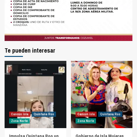
Te pueden interesar
Cancún isla
Quintana Roo
Cancún isla
Quintana Roo
Zona Norte
Zona Norte
Impulsa Quintana Roo un
Gobierno de Isla Mujeres