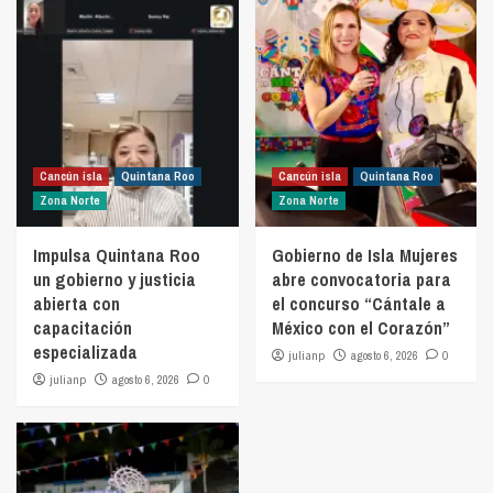
Cancún isla
Quintana Roo
Cancún isla
Quintana Roo
Zona Norte
Zona Norte
Impulsa Quintana Roo
Gobierno de Isla Mujeres
un gobierno y justicia
abre convocatoria para
abierta con
el concurso “Cántale a
capacitación
México con el Corazón”
especializada
julianp
agosto 6, 2026
0
julianp
agosto 6, 2026
0