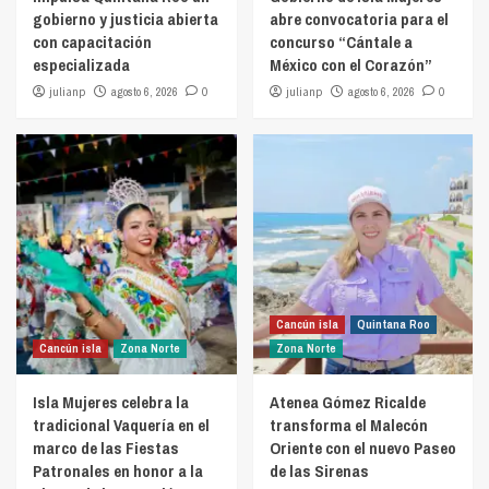
gobierno y justicia abierta
abre convocatoria para el
con capacitación
concurso “Cántale a
especializada
México con el Corazón”
julianp
agosto 6, 2026
0
julianp
agosto 6, 2026
0
Cancún isla
Quintana Roo
Cancún isla
Zona Norte
Zona Norte
Isla Mujeres celebra la
Atenea Gómez Ricalde
tradicional Vaquería en el
transforma el Malecón
marco de las Fiestas
Oriente con el nuevo Paseo
Patronales en honor a la
de las Sirenas