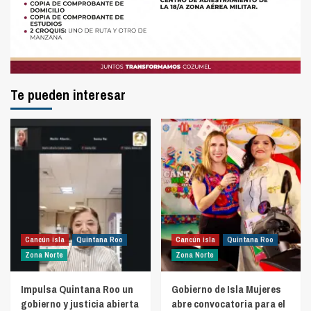
Te pueden interesar
Cancún isla
Quintana Roo
Cancún isla
Quintana Roo
Zona Norte
Zona Norte
Impulsa Quintana Roo un
Gobierno de Isla Mujeres
gobierno y justicia abierta
abre convocatoria para el