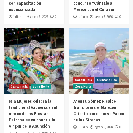
con capacitación
concurso “Cántale a
especializada
México con el Corazón”
julianp
agosto 6, 2026
0
julianp
agosto 6, 2026
0
Cancún isla
Quintana Roo
Cancún isla
Zona Norte
Zona Norte
Isla Mujeres celebra la
Atenea Gómez Ricalde
tradicional Vaquería en el
transforma el Malecón
marco de las Fiestas
Oriente con el nuevo Paseo
Patronales en honor a la
de las Sirenas
Virgen de la Asunción
julianp
agosto 6, 2026
0