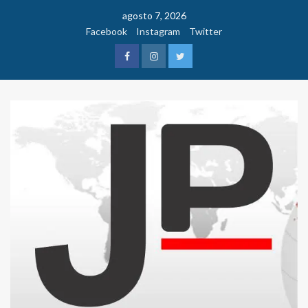
Saltar
agosto 7, 2026
al
Facebook
Instagram
Twitter
contenido
Facebook
Instagram
Twitter