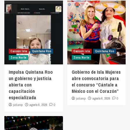
Cancún isla
Quintana Roo
Cancún isla
Quintana Roo
Zona Norte
Zona Norte
Impulsa Quintana Roo
Gobierno de Isla Mujeres
un gobierno y justicia
abre convocatoria para
abierta con
el concurso “Cántale a
capacitación
México con el Corazón”
especializada
julianp
agosto 6, 2026
0
julianp
agosto 6, 2026
0