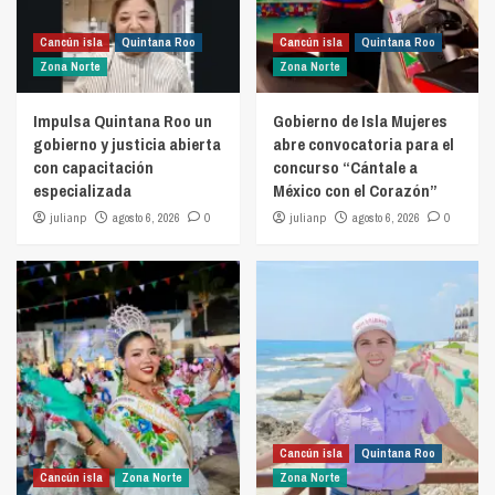
Cancún isla
Quintana Roo
Cancún isla
Quintana Roo
Zona Norte
Zona Norte
Impulsa Quintana Roo un
Gobierno de Isla Mujeres
gobierno y justicia abierta
abre convocatoria para el
con capacitación
concurso “Cántale a
especializada
México con el Corazón”
julianp
agosto 6, 2026
0
julianp
agosto 6, 2026
0
Cancún isla
Quintana Roo
Cancún isla
Zona Norte
Zona Norte