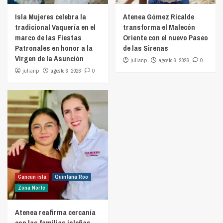
Isla Mujeres celebra la
Atenea Gómez Ricalde
tradicional Vaquería en el
transforma el Malecón
marco de las Fiestas
Oriente con el nuevo Paseo
Patronales en honor a la
de las Sirenas
Virgen de la Asunción
julianp
agosto 6, 2026
0
julianp
agosto 6, 2026
0
Cancún isla
Quintana Roo
Zona Norte
Atenea reafirma cercanía
con las familias isleñas