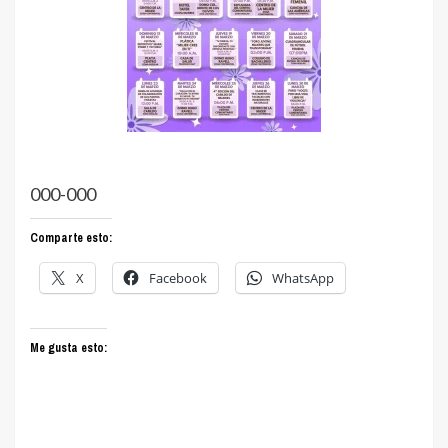
000-000
Comparte esto:
X
Facebook
WhatsApp
Me gusta esto: