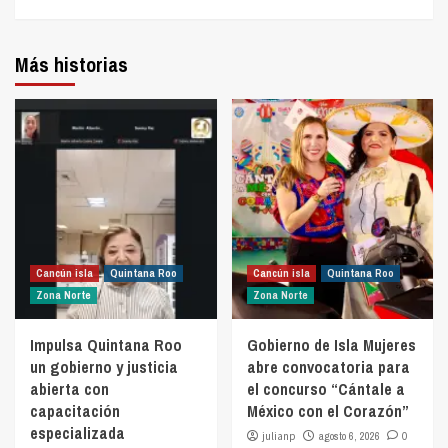
Más historias
Cancún isla
Quintana Roo
Cancún isla
Quintana Roo
Zona Norte
Zona Norte
Impulsa Quintana Roo
Gobierno de Isla Mujeres
un gobierno y justicia
abre convocatoria para
abierta con
el concurso “Cántale a
capacitación
México con el Corazón”
especializada
julianp
agosto 6, 2026
0