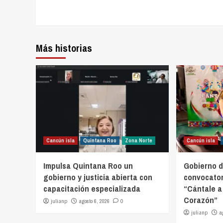
Más historias
Cancún isla
Quintana Roo
Zona Norte
Cancún isla
Impulsa Quintana Roo un
Gobierno d
gobierno y justicia abierta con
convocator
capacitación especializada
“Cántale a
Corazón”
julianp
agosto 6, 2026
0
julianp
a