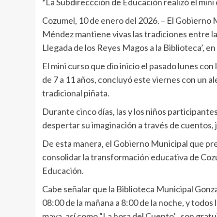
*La Subdireccción de Educación realizó el mini 
Cozumel, 10 de enero del 2026. – El Gobierno
Méndez mantiene vivas las tradiciones entre la n
Llegada de los Reyes Magos a la Biblioteca’, en
El mini curso que dio inicio el pasado lunes con 
de 7 a 11 años, concluyó este viernes con un al
tradicional piñata.
Durante cinco días, las y los niños participant
despertar su imaginación a través de cuentos, 
De esta manera, el Gobierno Municipal que pr
consolidar la transformación educativa de Cozu
Educación.
Cabe señalar que la Biblioteca Municipal Gonza
08:00 de la mañana a 8:00 de la noche, y todos 
maya, así como “La hora del Cuento’ , son gratu