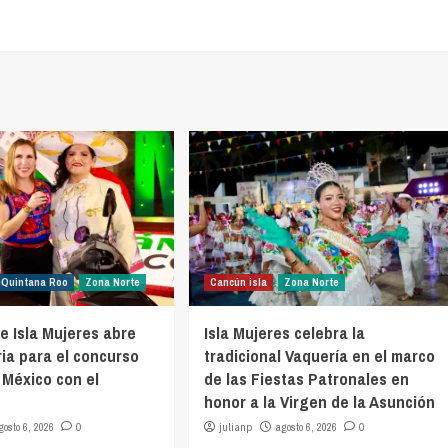
Quintana Roo
Zona Norte
Cancún isla
Zona Norte
e Isla Mujeres abre
Isla Mujeres celebra la
ia para el concurso
tradicional Vaquería en el marco
 México con el
de las Fiestas Patronales en
honor a la Virgen de la Asunción
gosto 6, 2026
0
julianp
agosto 6, 2026
0