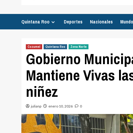
Quintana Roo
Deportes
Nacionales
Mund
Cozumel
Quintana Roo
Zona Norte
Gobierno Municip
Mantiene Vivas las
niñez
julianp
enero 10, 2026
0