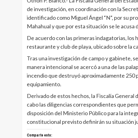
Othón P. Blanco.- La Fiscalía General del Est
de investigación, en coordinación con la Secre
identificado como Miguel Ángel “N”, por su pro
Mahahual y que por esta situación se le acusa d
De acuerdo con las primeras indagatorias, los 
restaurante y club de playa, ubicado sobre la 
Tras una investigación de campo y gabinete, s
manera intencional se acercó a una de las palap
incendio que destruyó aproximadamente 250 pal
equipamiento.
Derivado de estos hechos, la Fiscalía General de
cabo las diligencias correspondientes que perm
disposición del Ministerio Público para la integ
constitucional previsto definirán su situación ju
Comparte esto: