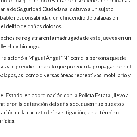
ado informa que, como resultado de acciones coordinadas
taría de Seguridad Ciudadana, detuvo a un sujeto
bable responsabilidad en el incendio de palapas en
el delito de daños dolosos.
hechos se registraron la madrugada de este jueves en un
calle Huachinango.
e relacionó a Miguel Ángel “N” como la persona que de
as y le prendió fuego, lo que provocó la propagación del
apas, así como diversas áreas recreativas, mobiliario y
l Estado, en coordinación con la Policía Estatal, llevó a
itieron la detención del señalado, quien fue puesto a
ración de la carpeta de investigación; en el término
rídica.