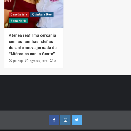
Cancún isla
Quintana Roo
Zona Norte
Atenea reafirma cercanía
con las familias isleñas
durante nueva jornada de
“Miércoles con la Gente”
julianp
agosto 6, 2026
0
Facebook
Instagram
Twitter