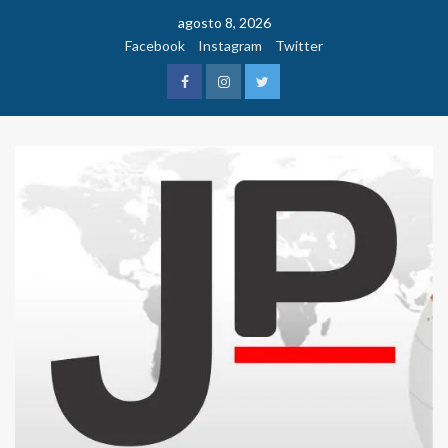
Saltar
agosto 8, 2026
al
Facebook
Instagram
Twitter
contenido
Facebook
Instagram
Twitter