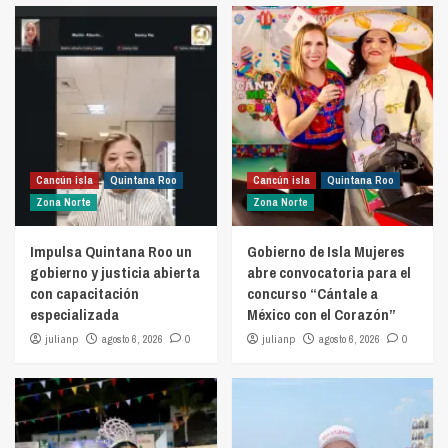
Cancún isla
Quintana Roo
Cancún isla
Quintana Roo
Zona Norte
Zona Norte
Impulsa Quintana Roo un
Gobierno de Isla Mujeres
gobierno y justicia abierta
abre convocatoria para el
con capacitación
concurso “Cántale a
especializada
México con el Corazón”
julianp
agosto 6, 2026
0
julianp
agosto 6, 2026
0