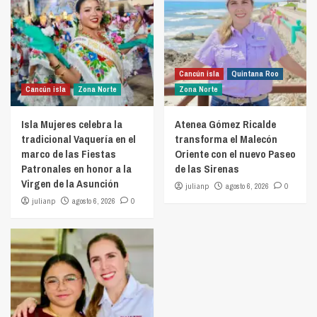
Cancún isla
Quintana Roo
Cancún isla
Zona Norte
Zona Norte
Isla Mujeres celebra la
Atenea Gómez Ricalde
tradicional Vaquería en el
transforma el Malecón
marco de las Fiestas
Oriente con el nuevo Paseo
Patronales en honor a la
de las Sirenas
Virgen de la Asunción
julianp
agosto 6, 2026
0
julianp
agosto 6, 2026
0