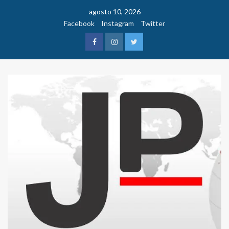
Saltar
agosto 10, 2026
al
Facebook
Instagram
Twitter
contenido
Facebook
Instagram
Twitter