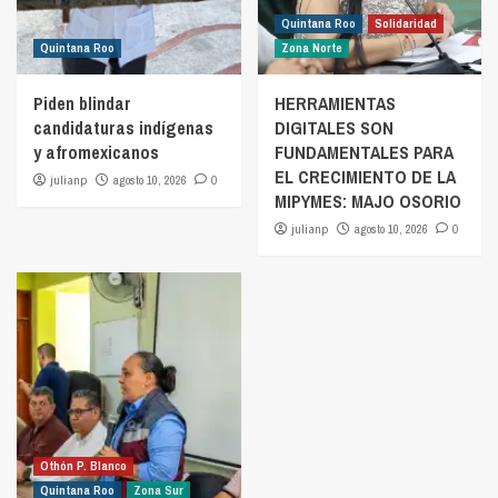
Quintana Roo
Solidaridad
Quintana Roo
Zona Norte
Piden blindar
HERRAMIENTAS
candidaturas indígenas
DIGITALES SON
y afromexicanos
FUNDAMENTALES PARA
EL CRECIMIENTO DE LA
julianp
agosto 10, 2026
0
MIPYMES: MAJO OSORIO
julianp
agosto 10, 2026
0
Othón P. Blanco
Quintana Roo
Zona Sur