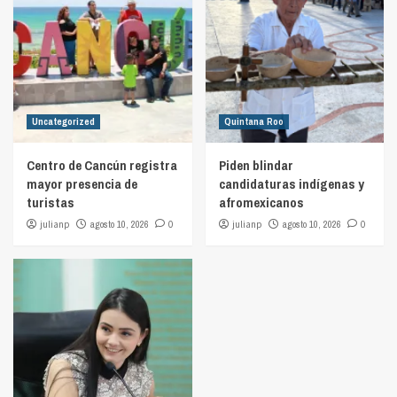
Uncategorized
Quintana Roo
Centro de Cancún registra
Piden blindar
mayor presencia de
candidaturas indígenas y
turistas
afromexicanos
julianp
agosto 10, 2026
0
julianp
agosto 10, 2026
0