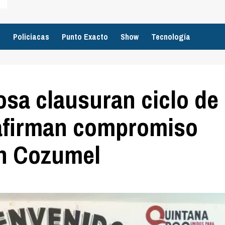
o
Policiacas
Punto Exacto
Show
Tecnología
sa clausuran ciclo de
eafirman compromiso
en Cozumel