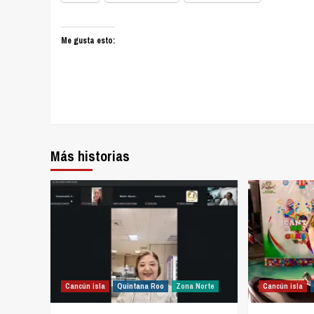
Me gusta esto:
Más historias
Cancún isla
Quintana Roo
Zona Norte
Cancún isla