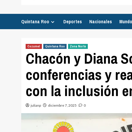
Quintana Roo
Deportes
Nacionales
Mund
Cozumel
Quintana Roo
Zona Norte
Chacón y Diana So
conferencias y r
con la inclusión 
julianp
diciembre 7, 2025
0