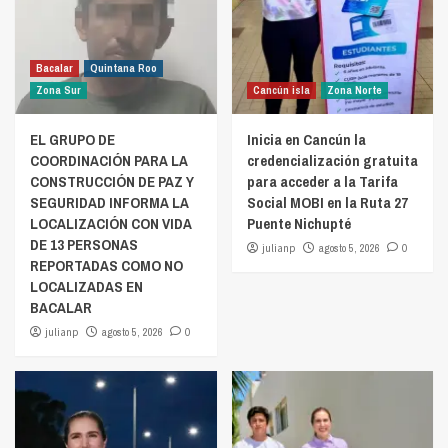
Bacalar
Quintana Roo
Zona Sur
Cancún isla
Zona Norte
EL GRUPO DE
Inicia en Cancún la
COORDINACIÓN PARA LA
credencialización gratuita
CONSTRUCCIÓN DE PAZ Y
para acceder a la Tarifa
SEGURIDAD INFORMA LA
Social MOBI en la Ruta 27
LOCALIZACIÓN CON VIDA
Puente Nichupté
DE 13 PERSONAS
julianp
agosto 5, 2026
0
REPORTADAS COMO NO
LOCALIZADAS EN
BACALAR
julianp
agosto 5, 2026
0