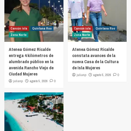
Cancún isla
Quintana Roo
Cancún isla
Quintana Roo
Zona Norte
Zona Norte
Atenea Gómez Ricalde
Atenea Gómez Ricalde
entrega 4 kilómetros de
constata avances de la
alumbrado público en la
nueva Casa de la Cultura
avenida Rancho Viejo de
de Isla Mujeres
Ciudad Mujeres
julianp
agosto 5, 2026
0
julianp
agosto 5, 2026
0