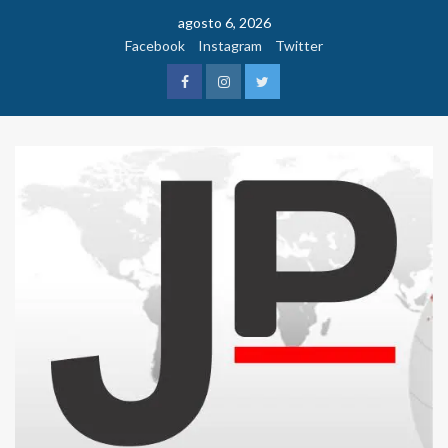
Saltar
agosto 6, 2026
al
Facebook
Instagram
Twitter
contenido
Facebook
Instagram
Twitter