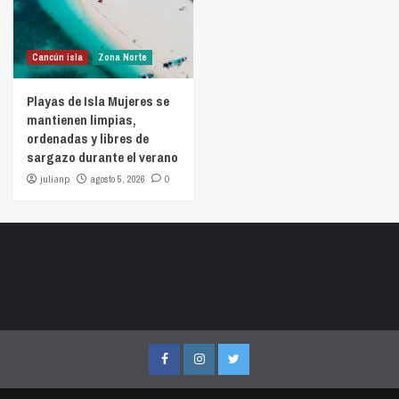
Cancún isla
Zona Norte
Playas de Isla Mujeres se
mantienen limpias,
ordenadas y libres de
sargazo durante el verano
julianp
agosto 5, 2026
0
Facebook
Instagram
Twitter