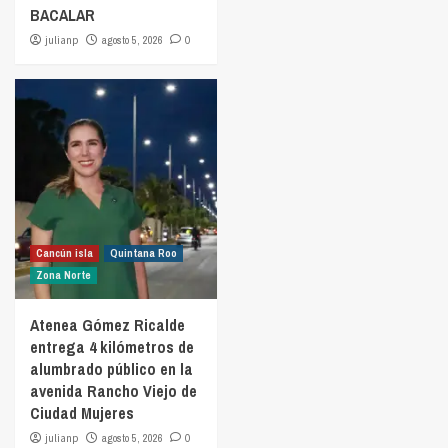
BACALAR
julianp
agosto 5, 2026
0
Cancún isla
Quintana Roo
Zona Norte
Atenea Gómez Ricalde
entrega 4 kilómetros de
alumbrado público en la
avenida Rancho Viejo de
Ciudad Mujeres
julianp
agosto 5, 2026
0