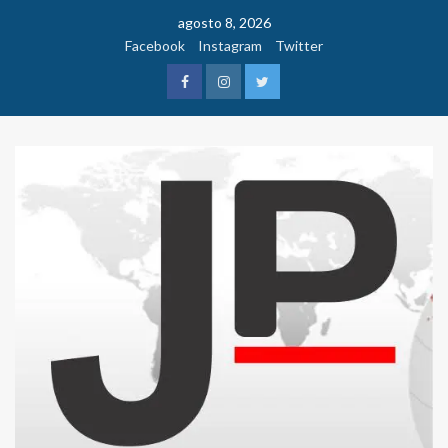
Saltar
agosto 8, 2026
al
Facebook
Instagram
Twitter
contenido
Facebook
Instagram
Twitter