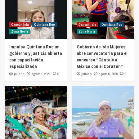
Cancún isla
Quintana Roo
Cancún isla
Quintana Roo
Zona Norte
Zona Norte
Impulsa Quintana Roo un
Gobierno de Isla Mujeres
gobierno y justicia abierta
abre convocatoria para el
con capacitación
concurso “Cántale a
especializada
México con el Corazón”
julianp
agosto 6, 2026
0
julianp
agosto 6, 2026
0