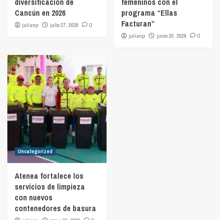
diversificación de
femeninos con el
Cancún en 2026
programa “Ellas
Facturan”
julianp
julio 27, 2026
0
julianp
junio 20, 2026
0
Uncategorized
Atenea fortalece los
servicios de limpieza
con nuevos
contenedores de basura