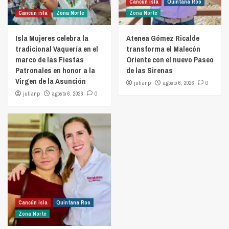
Cancún isla
Quintana Roo
Cancún isla
Zona Norte
Zona Norte
Isla Mujeres celebra la
Atenea Gómez Ricalde
tradicional Vaquería en el
transforma el Malecón
marco de las Fiestas
Oriente con el nuevo Paseo
Patronales en honor a la
de las Sirenas
Virgen de la Asunción
julianp
agosto 6, 2026
0
julianp
agosto 6, 2026
0
Cancún isla
Quintana Roo
Zona Norte