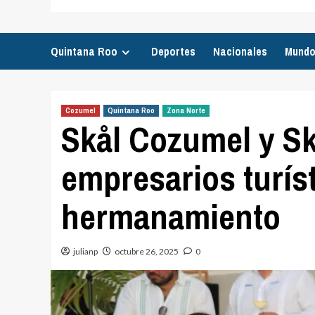
Quintana Roo
Deportes
Nacionales
Mund
Cozumel
Quintana Roo
Zona Norte
Skål Cozumel y Sk
empresarios turíst
hermanamiento
julianp
octubre 26, 2025
0