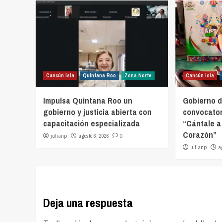
Cancún isla
Quintana Roo
Zona Norte
Cancún isla
Impulsa Quintana Roo un
Gobierno d
gobierno y justicia abierta con
convocator
capacitación especializada
“Cántale a
Corazón”
julianp
agosto 6, 2026
0
julianp
a
Deja una respuesta