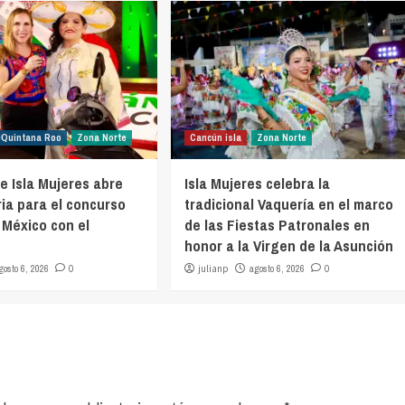
Quintana Roo
Zona Norte
Cancún isla
Zona Norte
e Isla Mujeres abre
Isla Mujeres celebra la
ia para el concurso
tradicional Vaquería en el marco
 México con el
de las Fiestas Patronales en
honor a la Virgen de la Asunción
gosto 6, 2026
0
julianp
agosto 6, 2026
0