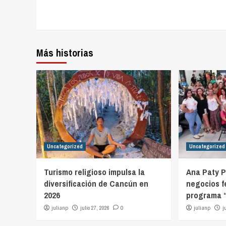
Más historias
Uncategorized
Uncategorized
Turismo religioso impulsa la
Ana Paty P
diversificación de Cancún en
negocios f
2026
programa “
julianp
julio 27, 2026
0
julianp
j