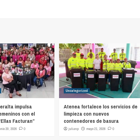
Uncategorized
eralta impulsa
Atenea fortalece los servicios de
emeninos con el
limpieza con nuevos
Ellas Facturan”
contenedores de basura
unio 20, 2026
0
julianp
mayo 21, 2026
0